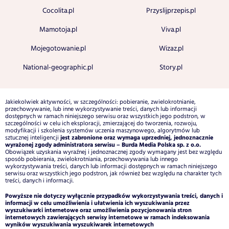
Cocolita.pl
Przyslijprzepis.pl
Mamotoja.pl
Viva.pl
Mojegotowanie.pl
Wizaz.pl
National-geographic.pl
Story.pl
Jakiekolwiek aktywności, w szczególności: pobieranie, zwielokrotnianie,
przechowywanie, lub inne wykorzystywanie treści, danych lub informacji
dostępnych w ramach niniejszego serwisu oraz wszystkich jego podstron, w
szczególności w celu ich eksploracji, zmierzającej do tworzenia, rozwoju,
modyfikacji i szkolenia systemów uczenia maszynowego, algorytmów lub
jest zabronione oraz wymaga uprzedniej, jednoznacznie
sztucznej inteligencji
wyrażonej zgody administratora serwisu – Burda Media Polska sp. z o.o.
Obowiązek uzyskania wyraźnej i jednoznacznej zgody wymagany jest bez względu
sposób pobierania, zwielokrotniania, przechowywania lub innego
wykorzystywania treści, danych lub informacji dostępnych w ramach niniejszego
serwisu oraz wszystkich jego podstron, jak również bez względu na charakter tych
treści, danych i informacji.
Powyższe nie dotyczy wyłącznie przypadków wykorzystywania treści, danych i
informacji w celu umożliwienia i ułatwienia ich wyszukiwania przez
wyszukiwarki internetowe oraz umożliwienia pozycjonowania stron
internetowych zawierających serwisy internetowe w ramach indeksowania
wyników wyszukiwania wyszukiwarek internetowych