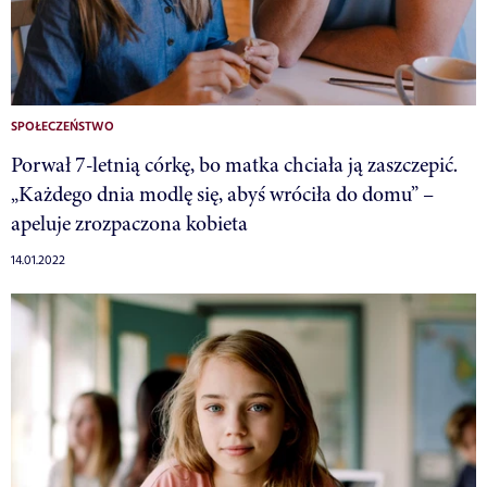
SPOŁECZEŃSTWO
Porwał 7-letnią córkę, bo matka chciała ją zaszczepić.
„Każdego dnia modlę się, abyś wróciła do domu” –
apeluje zrozpaczona kobieta
14.01.2022