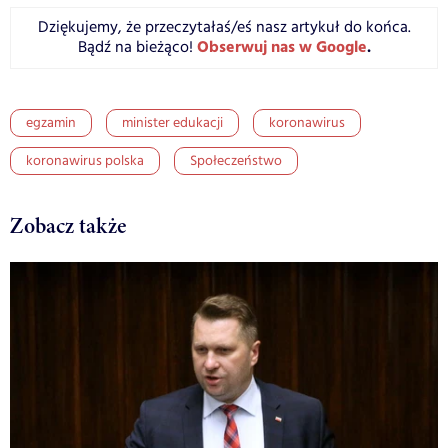
Dziękujemy, że przeczytałaś/eś nasz artykuł do końca.
Obserwuj nas w Google
.
Bądź na bieżąco!
egzamin
minister edukacji
koronawirus
koronawirus polska
Społeczeństwo
Zobacz także