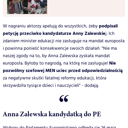
podpisali
W nagraniu aktorzy apelują do wszystkich, żeby
petycję przeciwko kandydaturze Anny Zalewskie
j. Ich
zdaniem minister edukacji nie zasługuje na mandat europosła
i powinna ponieść konsekwencje swoich działań: "Nie ma
naszej zgody na to, by Anna Zalewska zyskała mandat
Nie
europosła. Byłoby to nagrodą, na którą nie zasługuje!
pozwólmy szefowej MEN uciec przed odpowiedzialnością
za negatywne skutki fatalnej reformy edukacji, która
skrzywdziła tysiące dzieci i nauczycieli" - dodają.
Anna Zalewska kandydatką do PE
Wybory do Parlamentu Europejskiego odbędą się 26 maja.