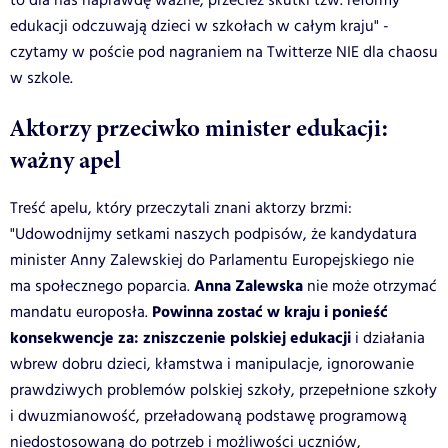
to dla nas naprawdę ważne; przecież skutki tzw. reformy
edukacji odczuwają dzieci w szkołach w całym kraju" -
czytamy w poście pod nagraniem na Twitterze NIE dla chaosu
w szkole.
Aktorzy przeciwko minister edukacji:
ważny apel
Treść apelu, który przeczytali znani aktorzy brzmi:
"Udowodnijmy setkami naszych podpisów, że kandydatura
minister Anny Zalewskiej do Parlamentu Europejskiego nie
Anna Zalewska
ma społecznego poparcia.
nie może otrzymać
Powinna zostać w kraju i ponieść
mandatu europosła.
konsekwencje za: zniszczenie polskiej edukacji
i działania
wbrew dobru dzieci, kłamstwa i manipulacje, ignorowanie
prawdziwych problemów polskiej szkoły, przepełnione szkoły
i dwuzmianowość, przeładowaną podstawę programową
niedostosowaną do potrzeb i możliwości uczniów,