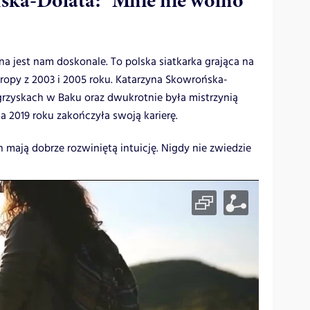
ka-Dolata: "Mnie nie wolno
na jest nam doskonale. To polska siatkarka grająca na
uropy z 2003 i 2005 roku. Katarzyna Skowrońska-
grzyskach w Baku oraz dwukrotnie była mistrzynią
a 2019 roku zakończyła swoją karierę.
 mają dobrze rozwiniętą intuicję. Nigdy nie zwiedzie