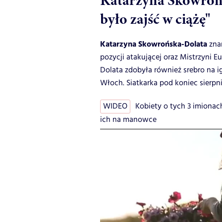
Katarzyna Skowrońs
było zajść w ciążę"
Katarzyna Skowrońska-Dolata
zna
pozycji atakującej oraz Mistrzyni E
Dolata zdobyła również srebro na i
Włoch. Siatkarka pod koniec sierpni
WIDEO
Kobiety o tych 3 imionach
ich na manowce