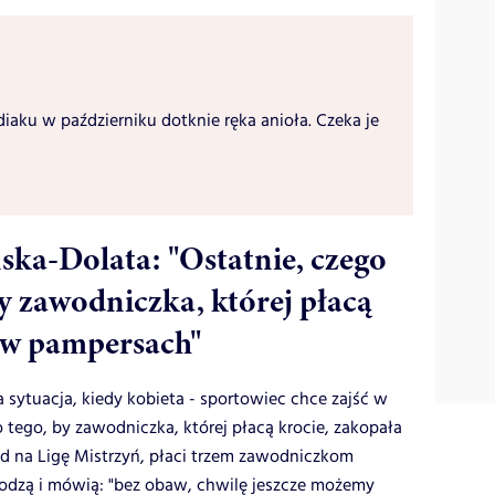
diaku w październiku dotknie ręka anioła. Czeka je
ka-Dolata: "Ostatnie, czego
by zawodniczka, której płacą
ę w pampersach"
 sytuacja, kiedy kobieta - sportowiec chce zajść w
to tego, by zawodniczka, której płacą krocie, zakopała
ad na Ligę Mistrzyń, płaci trzem zawodniczkom
hodzą i mówią: "bez obaw, chwilę jeszcze możemy