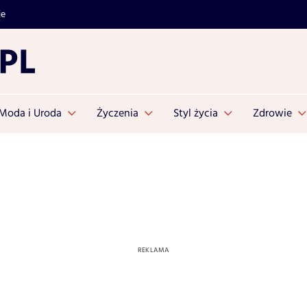
je
Moda i Uroda
Życzenia
Styl życia
Zdrowie