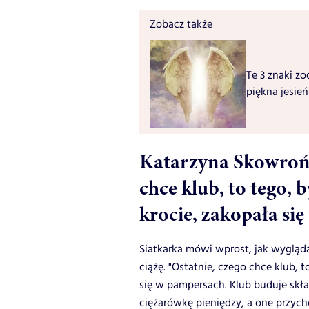
Zobacz także
Te 3 znaki zo
piękna jesień
Katarzyna Skowrońs
chce klub, to tego, 
krocie, zakopała si
Siatkarka mówi wprost, jak wygląda
ciążę. "Ostatnie, czego chce klub, 
się w pampersach. Klub buduje skł
ciężarówkę pieniędzy, a one przyc