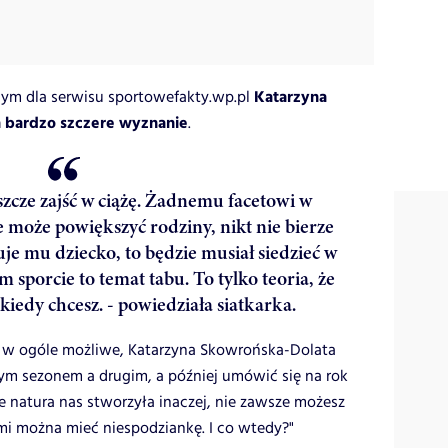
Katarzyna
ym dla serwisu sportowefakty.wp.pl
a bardzo szczere wyznanie
.
szcze zajść w ciążę. Żadnemu facetowi w
ie może powiększyć rodziny, nikt nie bierze
uje mu dziecko, to będzie musiał siedzieć w
porcie to temat tabu. To tylko teoria, że
 kiedy chcesz. - powiedziała siatkarka.
to w ogóle możliwe, Katarzyna Skowrońska-Dolata
m sezonem a drugim, a później umówić się na rok
le natura nas stworzyła inaczej, nie zawsze możesz
i można mieć niespodziankę. I co wtedy?"