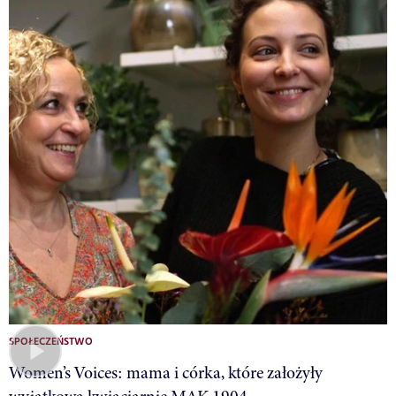
SPOŁECZEŃSTWO
Women’s Voices: mama i córka, które założyły