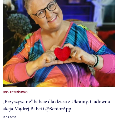
SPOŁECZEŃSTWO
„Przyszywane” babcie dla dzieci z Ukrainy. Cudowna
akcja Mądrej Babci i @SeniorApp
12.03.2022