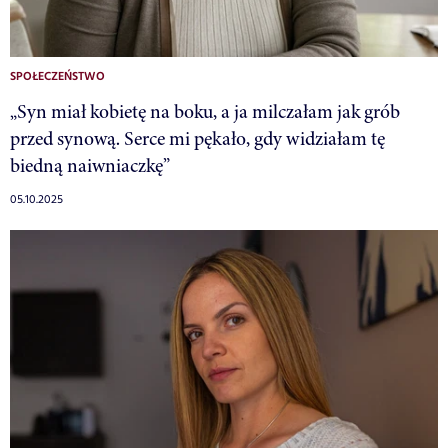
SPOŁECZEŃSTWO
„Syn miał kobietę na boku, a ja milczałam jak grób
przed synową. Serce mi pękało, gdy widziałam tę
biedną naiwniaczkę”
05.10.2025