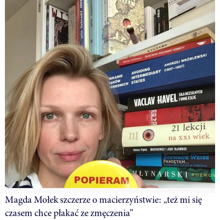
Magda Mołek szczerze o macierzyństwie: „też mi się
czasem chce płakać ze zmęczenia”