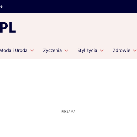
je
Moda i Uroda
Życzenia
Styl życia
Zdrowie