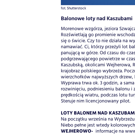
fot. Shutterstock
Balonowe loty nad Kaszubami
Morenowe wzgórza, jeziora Szwajcari
Rozświetlają go promienie wschod
się o świcie. Czy to nie działa na
namawiać. Ci, którzy przeżyli lot b
panującą w górze. Od czasu do cza
podgrzewającego powietrze w czasz
Kaszubską, okolicami Wejherowa, R
krajobraz polskiego wybrzeża. Poc
wierzchołków najwyższych drzew, b
Wyprawa trwa ok. 3 godzin, a sama 
rozwinięciu, podniesieniu balonu i 
prędkością wiatru, podczas lotu t
Steruje nim licencjonowany pilot.
LOTY BALONEM NAD KASZUBAM
Na początku września na Wybrzeżu
Niebo pełne jest wtedy kolorowych
WEJHEROWO-
informacje na www.b