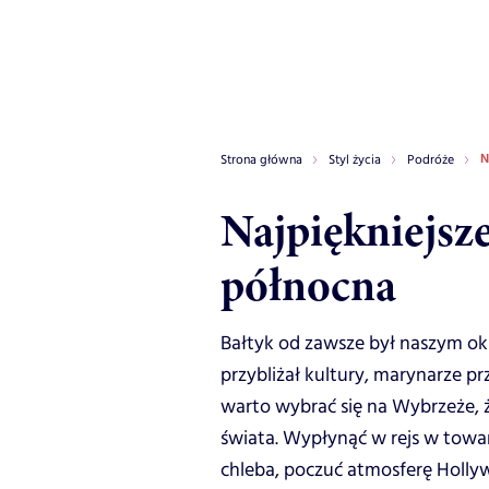
N
Strona główna
Styl życia
Podróże
Najpiękniejsz
północna
Bałtyk od zawsze był naszym okn
przybliżał kultury, marynarze prz
warto wybrać się na Wybrzeże,
świata. Wypłynąć w rejs w tow
chleba, poczuć atmosferę Hollyw