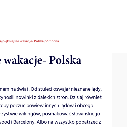
ajpiękniejsze wakacje- Polska północna
e wakacje- Polska
em na świat. Od stuleci oswajał nieznane lądy,
ynosili nowinki z dalekich stron. Dzisiaj również
 żeby poczuć powiew innych lądów i obcego
arzystwie wikingów, posmakować słowińskiego
ood i Barcelony. Albo na wszystko popatrzeć z