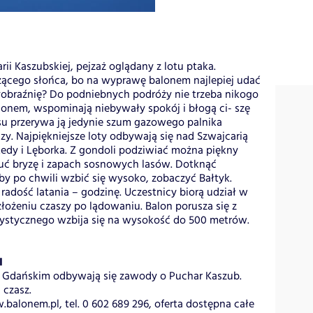
i Kaszubskiej, pejzaż oglądany z lotu ptaka.
zącego słońca, bo na wyprawę balonem najlepiej udać
 wyobraźnię? Do podniebnych podróży nie trzeba nikogo
alonem, wspominają niebywały spokój i błogą ci- szę
su przerywa ją jedynie szum gazowego palnika
y. Najpiękniejsze loty odbywają się nad Szwajcarią
edy i Lęborka. Z gondoli podziwiać można piękny
zuć bryzę i zapach sosnowych lasów. Dotknąć
y po chwili wzbić się wysoko, zobaczyć Bałtyk.
radość latania – godzinę. Uczestnicy biorą udział w
złożeniu czaszy po lądowaniu. Balon porusza się z
urystycznego wzbija się na wysokość do 500 metrów.
I
 Gdańskim odbywają się zawody o Puchar Kaszub.
 czasz.
alonem.pl, tel. 0 602 689 296, oferta dostępna całe