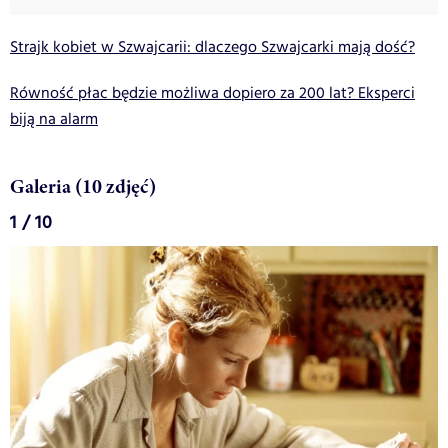
Strajk kobiet w Szwajcarii: dlaczego Szwajcarki mają dość?
Równość płac będzie możliwa dopiero za 200 lat? Eksperci
biją na alarm
Galeria (10 zdjęć)
1 / 10