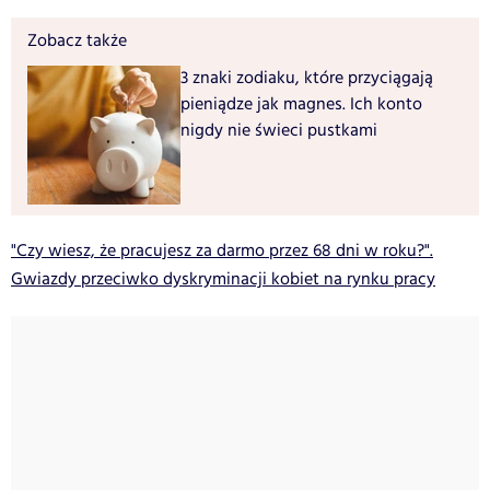
Zobacz także
3 znaki zodiaku, które przyciągają
pieniądze jak magnes. Ich konto
nigdy nie świeci pustkami
"Czy wiesz, że pracujesz za darmo przez 68 dni w roku?".
Gwiazdy przeciwko dyskryminacji kobiet na rynku pracy