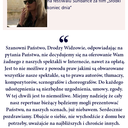
na festiwalu Sundance za film „Słodki
koniec dnia”
Szanowni Państwo, Drodzy Widzowie, odpowiadając na
pytania Państwa, nie decydujemy się na oferowanie Wam
żadnego z naszych spektakli w Internecie, nawet za opłatą.
Jest to nie możliwe z powodu praw jakimi są obwarowane
wszystkie nasze spektakle, są to prawa autorów, tłumaczy,
kompozytorów, scenografów i choreografów. Do każdego
udostępnienia są niezbędne uzgodnienia, umowy, zgody.
W tej chwili jest to niemożliwe. Miejmy nadzieję że cały
nasz repertuar bieżący będziemy mogli prezentować
Państwu, na naszych scenach, już niebawem. Serdecznie
pozdrawiamy. Dbajcie o siebie, nie wychodźcie z domu bez
potrzeby, uważajcie na najbliższych i chrońcie innych.