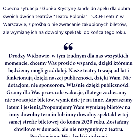
Obecna sytuacja skłoniła Krystynę Jandę do apelu dla dobra
swoich dwóch teatrów "Teatru Polonia" i "OCH-Teatru" w
Warszawie, z prośbą o nie zwracanie zakupionych biletów,
ale wymianę ich na dowolny spektakl do końca tego roku.
Drodzy Widzowie, w tym trudnym dla nas wszystkich
momencie, chcemy Was prosić o wsparcie, dzięki któremu
będziemy mogli grać dalej. Nasze teatry trwają od lat i
funkcjonują dzięki naszej publiczności, dzięki Wam. Nie
dotacjom, nie sponsorom. Właśnie dzięki publiczności.
Gramy dla Was przez całe wakacje, dlatego zachęcamy –
nie zwracajcie biletów, wymieńcie je na inne. Zapraszamy
latem i jesienią.Proponujemy Wam wymianę biletów na
inny dowolny termin lub inny dowolny spektakl w tej
samej strefie biletowej do końca 2020 roku. Zostańmy
chwilowo w domach, ale nie rezygnujmy z teatru.
Pozdrawiamy Was, bądźcie zdrowi