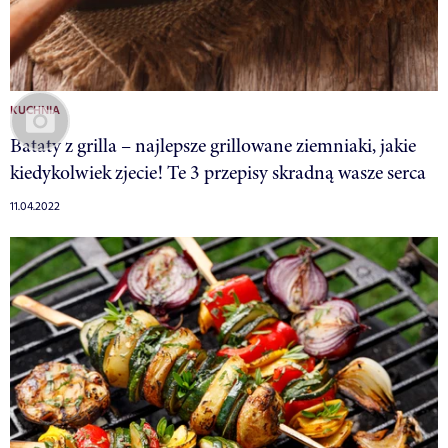
KUCHNIA
Bataty z grilla – najlepsze grillowane ziemniaki, jakie
kiedykolwiek zjecie! Te 3 przepisy skradną wasze serca
11.04.2022