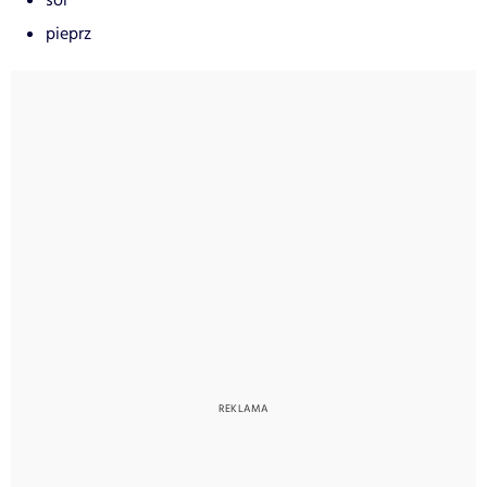
sól
pieprz