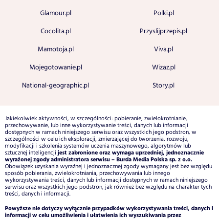
Glamour.pl
Polki.pl
Cocolita.pl
Przyslijprzepis.pl
Mamotoja.pl
Viva.pl
Mojegotowanie.pl
Wizaz.pl
National-geographic.pl
Story.pl
Jakiekolwiek aktywności, w szczególności: pobieranie, zwielokrotnianie,
przechowywanie, lub inne wykorzystywanie treści, danych lub informacji
dostępnych w ramach niniejszego serwisu oraz wszystkich jego podstron, w
szczególności w celu ich eksploracji, zmierzającej do tworzenia, rozwoju,
modyfikacji i szkolenia systemów uczenia maszynowego, algorytmów lub
jest zabronione oraz wymaga uprzedniej, jednoznacznie
sztucznej inteligencji
wyrażonej zgody administratora serwisu – Burda Media Polska sp. z o.o.
Obowiązek uzyskania wyraźnej i jednoznacznej zgody wymagany jest bez względu
sposób pobierania, zwielokrotniania, przechowywania lub innego
wykorzystywania treści, danych lub informacji dostępnych w ramach niniejszego
serwisu oraz wszystkich jego podstron, jak również bez względu na charakter tych
treści, danych i informacji.
Powyższe nie dotyczy wyłącznie przypadków wykorzystywania treści, danych i
informacji w celu umożliwienia i ułatwienia ich wyszukiwania przez