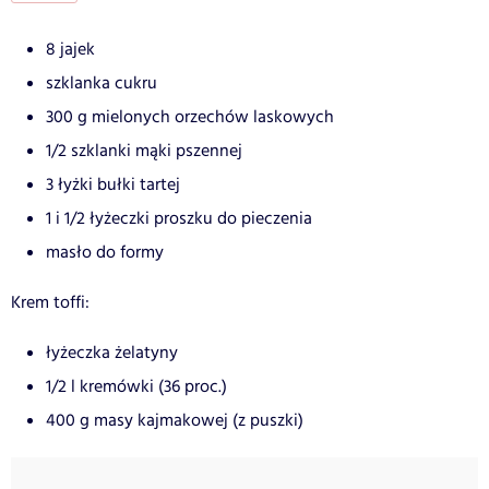
8 jajek
szklanka cukru
300 g mielonych orzechów laskowych
1/2 szklanki mąki pszennej
3 łyżki bułki tartej
1 i 1/2 łyżeczki proszku do pieczenia
masło do formy
Krem toffi:
łyżeczka żelatyny
1/2 l kremówki (36 proc.)
400 g masy kajmakowej (z puszki)