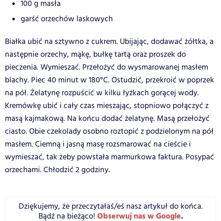
100 g masła
garść orzechów laskowych
Białka ubić na sztywno z cukrem. Ubijając, dodawać żółtka, a
następnie orzechy, mąkę, bułkę tartą oraz proszek do
pieczenia. Wymieszać. Przełożyć do wysmarowanej masłem
blachy. Piec 40 minut w 180°C. Ostudzić, przekroić w poprzek
na pół. Żelatynę rozpuścić w kilku łyżkach gorącej wody.
Kremówkę ubić i cały czas mieszając, stopniowo połączyć z
masą kajmakową. Na końcu dodać żelatynę. Masą przełożyć
ciasto. Obie czekolady osobno roztopić z podzielonym na pół
masłem. Ciemną i jasną masę rozsmarować na cieście i
wymieszać, tak żeby powstała marmurkowa faktura. Posypać
orzechami. Chłodzić 2 godziny.
Dziękujemy, że przeczytałaś/eś nasz artykuł do końca.
Obserwuj nas w Google
.
Bądź na bieżąco!