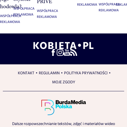
PRIVÉ
WSPÓŁPRACA
REKLAMOWA
REKL
hodowla?
WSPÓŁPRACA
REKLAMOWA
WSPÓŁPRACA
REKLAMOWA
WSPÓŁPRACA
REKLAMOWA
REKLAMOWA
KONTAKT
REGULAMIN
POLITYKA PRYWATNOŚCI
MOJE ZGODY
Dalsze rozpowszechnianie tekstów, zdjęć i materiałów wideo