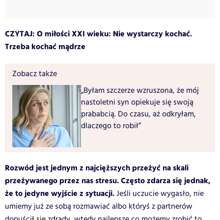
CZYTAJ:
O miłości XXI wieku: Nie wystarczy kochać.
Trzeba kochać mądrze
Zobacz także
„Byłam szczerze wzruszona, że mój
nastoletni syn opiekuje się swoją
prababcią. Do czasu, aż odkryłam,
dlaczego to robił”
Rozwód jest jednym z najcięższych przeżyć na skali
przeżywanego przez nas stresu. Często zdarza się jednak,
że to jedyne wyjście z sytuacji.
Jeśli uczucie wygasło, nie
umiemy już ze sobą rozmawiać albo któryś z partnerów
dopuścił się zdrady, wtedy najlepsze co możemy zrobić to