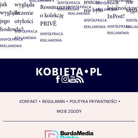
jeszcze
nie
REKLAMOWA
jak
wygląda
WSPÓŁPRACA
WSPÓŁPRACA
Rossmannie
lojalnościo
WSPÓŁPRACA
nie było
sięga
REKLAMOWA
REKLAMOWA
wygląda
leczenie
o kolekcję
REKLAMOWA
InPost!
jego
otyłości
WSPÓŁPRACA
WSPÓŁ
PRIVÉ
WSPÓŁPRACA
REKLAMOWA
REKL
hodowla?
WSPÓŁPRACA
REKLAMOWA
WSPÓŁPRACA
REKLAMOWA
WSPÓŁPRACA
REKLAMOWA
REKLAMOWA
KONTAKT
REGULAMIN
POLITYKA PRYWATNOŚCI
MOJE ZGODY