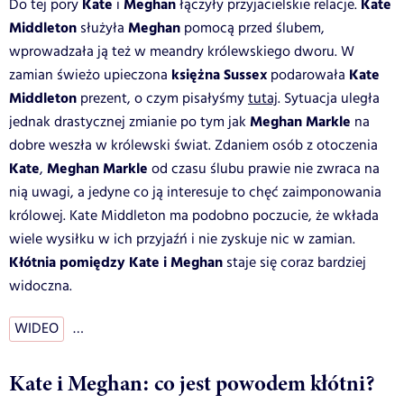
Kate
Meghan
Kate
Do tej pory
i
łączyły przyjacielskie relacje.
Middleton
Meghan
służyła
pomocą przed ślubem,
wprowadzała ją też w meandry królewskiego dworu. W
księżna Sussex
Kate
zamian świeżo upieczona
podarowała
Middleton
prezent, o czym pisałyśmy
tutaj
. Sytuacja uległa
Meghan Markle
jednak drastycznej zmianie po tym jak
na
dobre weszła w królewski świat. Zdaniem osób z otoczenia
Kate
Meghan Markle
,
od czasu ślubu prawie nie zwraca na
nią uwagi, a jedyne co ją interesuje to chęć zaimponowania
królowej. Kate Middleton ma podobno poczucie, że wkłada
wiele wysiłku w ich przyjaźń i nie zyskuje nic w zamian.
Kłótnia pomiędzy Kate i Meghan
staje się coraz bardziej
widoczna.
WIDEO
…
Kate i Meghan: co jest powodem kłótni?