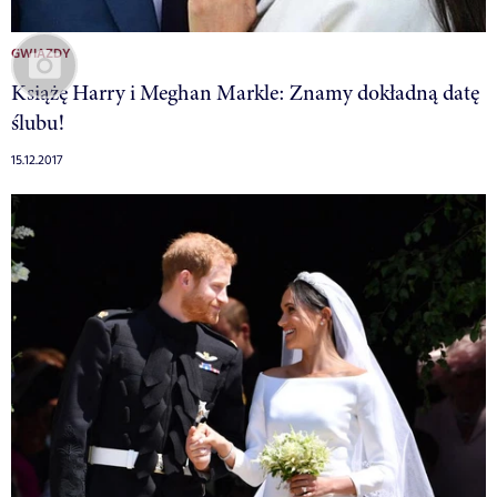
GWIAZDY
Książę Harry i Meghan Markle: Znamy dokładną datę
ślubu!
15.12.2017