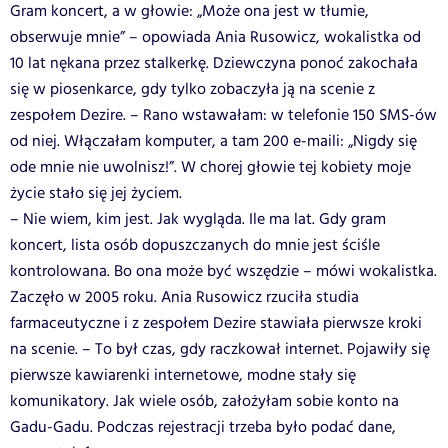
Gram koncert, a w głowie: „Może ona jest w tłumie,
obserwuje mnie” – opowiada Ania Rusowicz, wokalistka od
10 lat nękana przez stalkerkę. Dziewczyna ponoć zakochała
się w piosenkarce, gdy tylko zobaczyła ją na scenie z
zespołem Dezire. – Rano wstawałam: w telefonie 150 SMS-ów
od niej. Włączałam komputer, a tam 200 e-maili: „Nigdy się
ode mnie nie uwolnisz!”. W chorej głowie tej kobiety moje
życie stało się jej życiem.
– Nie wiem, kim jest. Jak wygląda. Ile ma lat. Gdy gram
koncert, lista osób dopuszczanych do mnie jest ściśle
kontrolowana. Bo ona może być wszędzie – mówi wokalistka.
Zaczęło w 2005 roku. Ania Rusowicz rzuciła studia
farmaceutyczne i z zespołem Dezire stawiała pierwsze kroki
na scenie. – To był czas, gdy raczkował internet. Pojawiły się
pierwsze kawiarenki internetowe, modne stały się
komunikatory. Jak wiele osób, założyłam sobie konto na
Gadu-Gadu. Podczas rejestracji trzeba było podać dane,