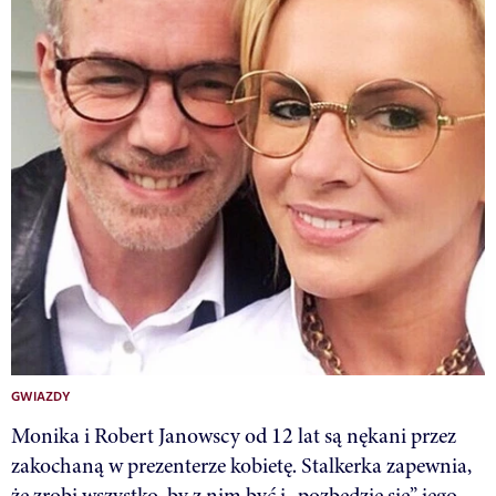
GWIAZDY
Monika i Robert Janowscy od 12 lat są nękani przez
zakochaną w prezenterze kobietę. Stalkerka zapewnia,
że zrobi wszystko, by z nim być i „pozbędzie się” jego