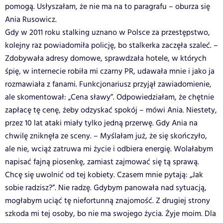
pomogą. Usłyszałam, że nie ma na to paragrafu – oburza się
Ania Rusowicz.
Gdy w 2011 roku stalking uznano w Polsce za przestępstwo,
kolejny raz powiadomiła policję, bo stalkerka zaczęła szaleć. –
Zdobywała adresy domowe, sprawdzała hotele, w których
śpię, w internecie robiła mi czarny PR, udawała mnie i jako ja
rozmawiała z fanami. Funkcjonariusz przyjął zawiadomienie,
ale skomentował: „Cena sławy”. Odpowiedziałam, że chętnie
zapłacę tę cenę, żeby odzyskać spokój – mówi Ania. Niestety,
przez 10 lat ataki miały tylko jedną przerwę. Gdy Ania na
chwilę zniknęła ze sceny. – Myślałam już, że się skończyło,
ale nie, wciąż zatruwa mi życie i odbiera energię. Wolałabym
napisać fajną piosenkę, zamiast zajmować się tą sprawą.
Chcę się uwolnić od tej kobiety. Czasem mnie pytają: „Jak
sobie radzisz?”. Nie radzę. Gdybym panowała nad sytuacją,
mogłabym uciąć tę niefortunną znajomość. Z drugiej strony
szkoda mi tej osoby, bo nie ma swojego życia. Żyje moim. Dla