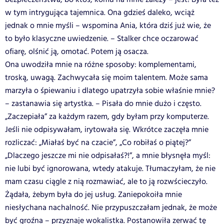
w tym intrygująca tajemnica. Ona gdzieś daleko, wciąż
jednak o mnie myśli – wspomina Ania, która dziś już wie, że
to było klasyczne uwiedzenie. – Stalker chce oczarować
ofiarę, olśnić ją, omotać. Potem ją osacza.
Ona uwodziła mnie na różne sposoby: komplementami,
troską, uwagą. Zachwycała się moim talentem. Może sama
marzyła o śpiewaniu i dlatego upatrzyła sobie właśnie mnie?
– zastanawia się artystka. – Pisała do mnie dużo i często.
„Zaczepiała” za każdym razem, gdy byłam przy komputerze.
Jeśli nie odpisywałam, irytowała się. Wkrótce zaczęła mnie
rozliczać: „Miałaś być na czacie”, „Co robiłaś o piątej?”
„Dlaczego jeszcze mi nie odpisałaś?!”, a mnie błysnęła myśl:
nie lubi być ignorowana, wtedy atakuje. Tłumaczyłam, że nie
mam czasu ciągle z nią rozmawiać, ale to ją rozwścieczyło.
Żądała, żebym była do jej usług. Zaniepokoiła mnie
niesłychana nachalność. Nie przypuszczałam jednak, że może
być groźna – przyznaje wokalistka. Postanowiła zerwać tę