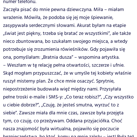
numer telefonu.
Zaczęła pisać do mnie pewna dziewczyna. Miła – miałam
wrażenie. Mówiła, że podoba się jej moje śpiewanie,
zasypywała serdecznymi słowami. Akurat byłam na etapie
„świat jest piękny, trzeba się bratać ze wszystkimi”, ale także
nieco zbuntowana, bo szukałam swojego miejsca, a wtedy
potrzebuje się zrozumienia rówieśników. Gdy pojawiła się
ona, pomyślałam: „Bratnia dusza” – wspomina artystka.
– Weszłam w tę relację pełna otwartości, szczerze i ufnie.
Skąd mogłam przypuszczać, że w umyśle tej kobiety właśnie
ruszył misterny plan. Że chce mnie osaczyć. Sprytnie,
niepostrzeżenie budowała więź między nami. Przysyłała
pełne troski e-maile i SMS-y: „Co teraz robisz?”, „Czy wszystko
u ciebie dobrze?”, „Czuję, że jesteś smutna, wyrzuć to z
siebie”. Zawsze miała dla mnie czas, zawsze była przejęta
tym, co czuję, co przeżywam. Oddana przyjaciółka. Choć
nasza znajomość była wirtualna, pojawiło się poczucie
bezpieczeństwa, bo ktoś, komu na mnie zależy – jest! Była też