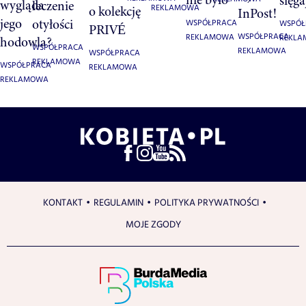
sięga
wygląda
leczenie
o kolekcję
REKLAMOWA
InPost!
jego
otyłości
WSPÓŁPRACA
WSPÓŁ
PRIVÉ
WSPÓŁPRACA
REKLAMOWA
REKL
hodowla?
WSPÓŁPRACA
REKLAMOWA
WSPÓŁPRACA
REKLAMOWA
WSPÓŁPRACA
REKLAMOWA
REKLAMOWA
KONTAKT
REGULAMIN
POLITYKA PRYWATNOŚCI
MOJE ZGODY