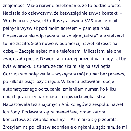
znajomość. Miała naiwne przekonanie, że to będzie proste.
Napisała do dziewczyny, że bezwzględnie zrywa kontakt. –
Wtedy ona się wściekła. Ruszyła lawina SMS-ów i e-maili
pełnych wyzwisk pod moim adresem – pamięta Ania.
Piosenkarka nie odpisywała na kolejne „teksty”, ale stalkerki
to nie zraziło. Słała nowe wiadomości, nawet kilkaset na
dobę. – Zaczęła nękać mnie telefonami. Milczałam, ale ona
zwiększała presję. Dzwoniła o każdej porze dnia i nocy, jakby
była w amoku. Czułam, że zaciska mi się na szyi pętla.
Odrzucałam połączenia – wykręcała mój numer bez przerwy,
po kilkadziesiąt razy z rzędu. W końcu ustawiłam opcję
automatycznego odrzucania, zmieniłam numer. Po kilku
dniach już go jednak miała – opowiada wokalistka.
Napastowała też znajomych Ani, kolegów z zespołu, nawet
ich żony. Podawała się za menedżera, organizatora
koncertów, za członka rodziny. – Aż miarka się przebrała.
Złożyłam na policji zawiadomienie o nękaniu, sądziłam, że mi