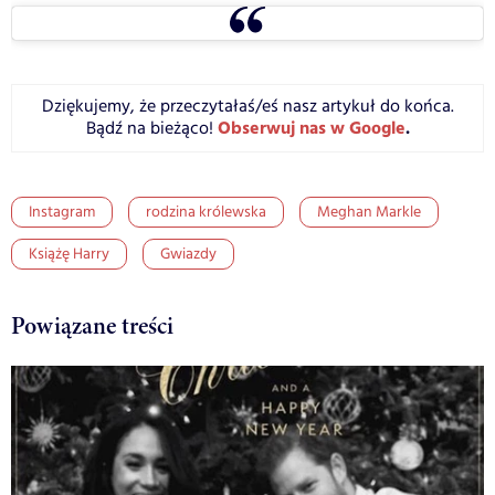
Dziękujemy, że przeczytałaś/eś nasz artykuł do końca.
Obserwuj nas w Google
.
Bądź na bieżąco!
Instagram
rodzina królewska
Meghan Markle
Książę Harry
Gwiazdy
Powiązane treści