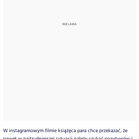
W instagramowym filmie książęca para chce przekazać, że
nawet w najtrudniejszej sytuacji należy szukać pozytywów i