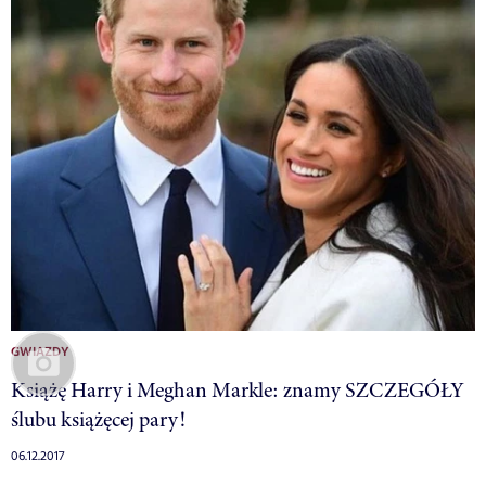
GWIAZDY
Książę Harry i Meghan Markle: znamy SZCZEGÓŁY
ślubu książęcej pary!
06.12.2017