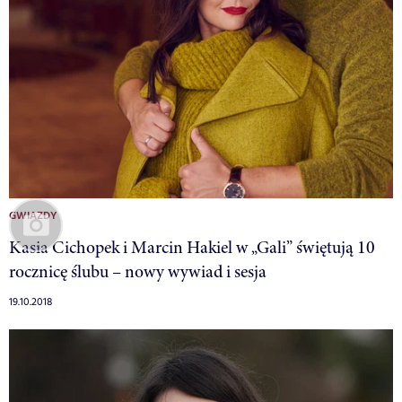
GWIAZDY
Kasia Cichopek i Marcin Hakiel w „Gali” świętują 10
rocznicę ślubu – nowy wywiad i sesja
19.10.2018