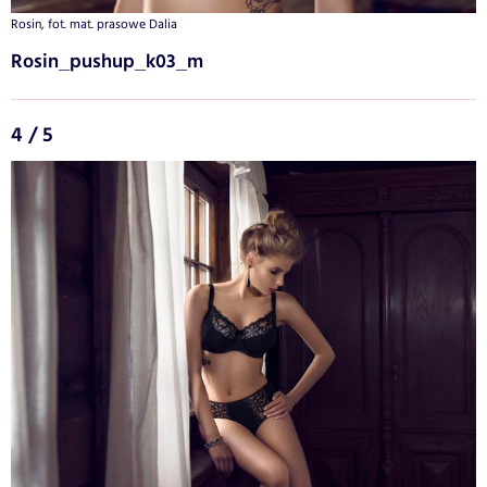
Rosin, fot. mat. prasowe Dalia
Rosin_pushup_k03_m
4 / 5