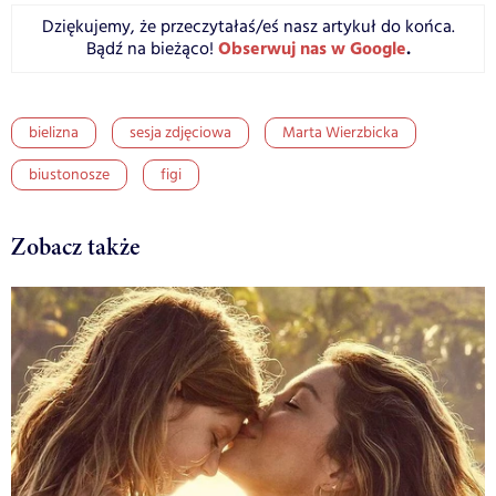
Dziękujemy, że przeczytałaś/eś nasz artykuł do końca.
Obserwuj nas w Google
.
Bądź na bieżąco!
bielizna
sesja zdjęciowa
Marta Wierzbicka
biustonosze
figi
Zobacz także