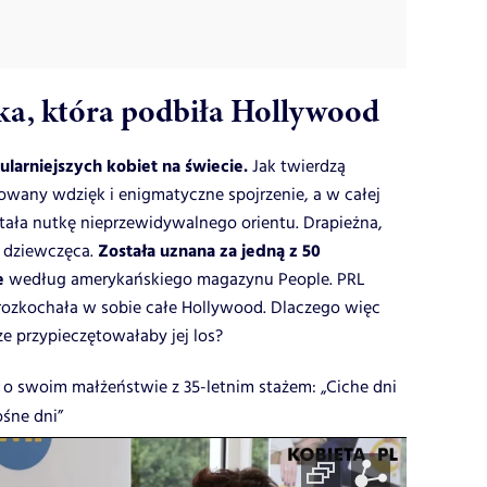
ka, która podbiła Hollywood
ularniejszych kobiet na świecie.
Jak twierdzą
nowany wdzięk i enigmatyczne spojrzenie, a w całej
atała nutkę nieprzewidywalnego orientu. Drapieżna,
Została uznana za jedną z 50
m dziewczęca.
e
według amerykańskiego magazynu People. PRL
c rozkochała w sobie całe Hollywood. Dlaczego więc
ze przypieczętowałaby jej los?
 o swoim małżeństwie z 35-letnim stażem: „Ciche dni
ośne dni”