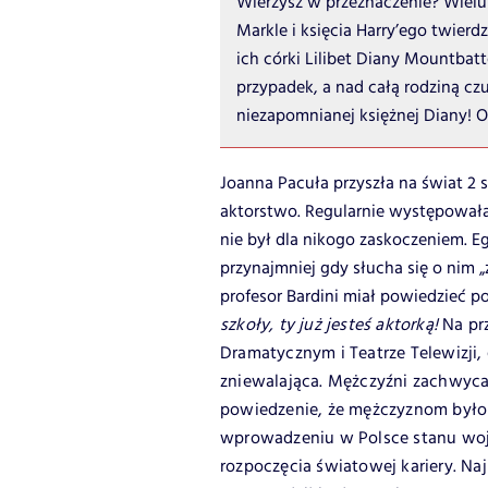
Wierzysz w przeznaczenie? Wie
Markle i księcia Harry’ego twierdz
ich córki Lilibet Diany Mountbat
przypadek, a nad całą rodziną c
niezapomnianej księżnej Diany! O
Joanna Pacuła przyszła na świat 2 
aktorstwo. Regularnie występowała
nie był dla nikogo zaskoczeniem. E
przynajmniej gdy słucha się o nim 
profesor Bardini miał powiedzieć po
szkoły, ty już jesteś aktorką!
Na pr
Dramatycznym i Teatrze Telewizji,
zniewalająca. Mężczyźni zachwycali
powiedzenie, że mężczyznom było j
wprowadzeniu w Polsce stanu woj
rozpoczęcia światowej kariery. Naj