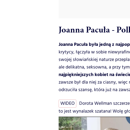
Joanna Pacuła - Pol
Joanna Pacuła była jedną z najpop
krytycy, łączyła w sobie niewyrafi
swojej słowiańskiej naturze przepl
ale delikatna, seksowna, a przy ty
najpiękniejszych kobiet na świeci
zawsze był dla niej za ciasny, wię
odrzuciła szansę, która już na zaws
WIDEO
Dorota Wellman szczerze
to jest wynalazek szatana! Wolę gł