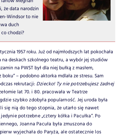
lu fanów Meghan
i, że data narodzin
ten-Windsor to nie
zuwa duch
 co chodzi?
stycznia 1957 roku. Już od najmłodszych lat pokochała
 na deskach szkolnego teatru, a wybór jej studiów
gzamin na PWST był dla niej bułką z masłem,
„z boku” – podobno aktorka mdlała ze stresu. Sam
dczas rekrutacji:
Dziecko! Ty nie potrzebujesz żadnej
zełomie lat 70. i 80. pracowała w Teatrze
 gdzie szybko zdobyła popularność. Jej uroda była
 się nią do tego stopnia, że utarło się nawet
edynie potrzebne „cztery kółka i Pacułka”. Po
ennego, Joanna Pacuła była zmuszona do
pierw wyjechała do Paryża, ale ostatecznie los