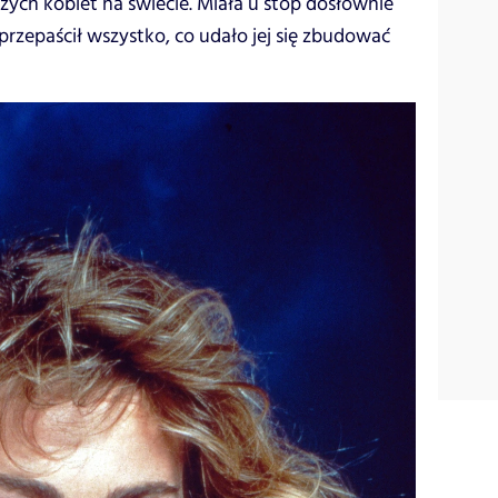
szych kobiet na świecie. Miała u stóp dosłownie
aprzepaścił wszystko, co udało jej się zbudować