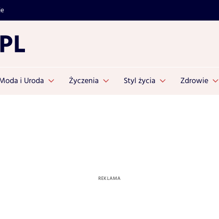
je
Moda i Uroda
Życzenia
Styl życia
Zdrowie