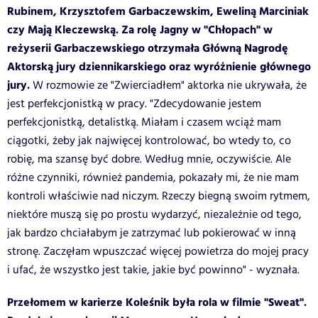
Rubinem, Krzysztofem Garbaczewskim, Eweliną Marciniak
czy Mają Kleczewską. Za rolę Jagny w "Chłopach" w
reżyserii Garbaczewskiego otrzymała Główną Nagrodę
Aktorską jury dziennikarskiego oraz wyróżnienie głównego
jury.
W rozmowie ze "Zwierciadłem" aktorka nie ukrywała, że
jest perfekcjonistką w pracy. "Zdecydowanie jestem
perfekcjonistką, detalistką. Miałam i czasem wciąż mam
ciągotki, żeby jak najwięcej kontrolować, bo wtedy to, co
robię, ma szansę być dobre. Według mnie, oczywiście. Ale
różne czynniki, również pandemia, pokazały mi, że nie mam
kontroli właściwie nad niczym. Rzeczy biegną swoim rytmem,
niektóre muszą się po prostu wydarzyć, niezależnie od tego,
jak bardzo chciałabym je zatrzymać lub pokierować w inną
stronę. Zaczęłam wpuszczać więcej powietrza do mojej pracy
i ufać, że wszystko jest takie, jakie być powinno" - wyznała.
Przełomem w karierze Koleśnik była rola w filmie "Sweat".