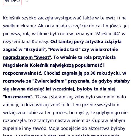
WIDEO
…
Koleśnik szybko zaczęła występować także w telewizji i na
wielkim ekranie. Aktorka miała szczęście do castingów, a jej
pierwszą rolą w filmie była rola w uznanym "Mieście 44" w
Od tamtej pory artystka zdążyła
reżyserii Jana Komasy.
zagrać w "Brzyduli", "Powiedz tak!" czy wielokrotnie
nagradzanym "Sweat"
. To właśnie ta rola przyniosła
Magdalenie Koleśnik największą popularność i
rozpoznawalność. Chociaż zagrała ją po 30 roku życiu, w
rozmowie ze "Zwierciadłem" przyznała, że gdyby stałaby
się sławna dziesięć lat wcześniej, byłoby to dla niej
"koszmarem".
"Dzisiaj staram się, żeby było we mnie mało
ambicji, a dużo wdzięczności. Jestem przede wszystkim
wdzięczna sobie za ten proces, bo myślę, że gdybym go nie
rozpoczęła, to z tamtym nastawieniem dziś uprawiałabym
zupełnie inny zawód. Moje podejście do aktorstwa byłoby