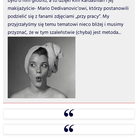
było o nim głośno, a to dzięki Kim Kardashian i jej
makijażyście- Mario Dedivanovic’owi, którzy postanowili
podzielić się z fanami zdjęciami „przy pracy”. My
przyjrzałyśmy się temu tematowi nieco bliżej i musimy
przyznać, że w tym szaleństwie (chyba) jest metoda...