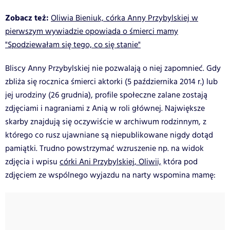
Zobacz też:
Oliwia Bieniuk, córka Anny Przybylskiej w
pierwszym wywiadzie opowiada o śmierci mamy
"Spodziewałam się tego, co się stanie"
Bliscy Anny Przybylskiej nie pozwalają o niej zapomnieć. Gdy
zbliża się rocznica śmierci aktorki (5 października 2014 r.) lub
jej urodziny (26 grudnia), profile społeczne zalane zostają
zdjęciami i nagraniami z Anią w roli głównej. Największe
skarby znajdują się oczywiście w archiwum rodzinnym, z
którego co rusz ujawniane są niepublikowane nigdy dotąd
pamiątki. Trudno powstrzymać wzruszenie np. na widok
zdjęcia i wpisu
córki Ani Przybylskiej, Oliwii,
która pod
zdjęciem ze wspólnego wyjazdu na narty wspomina mamę: