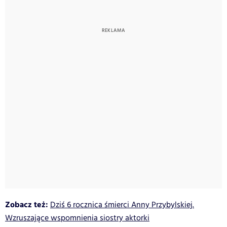
Zobacz też:
Dziś 6 rocznica śmierci Anny Przybylskiej.
Wzruszające wspomnienia siostry aktorki