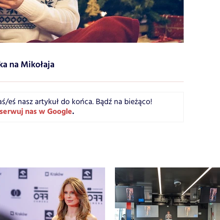
ka na Mikołaja
aś/eś nasz artykuł do końca. Bądź na bieżąco!
serwuj nas w Google
.