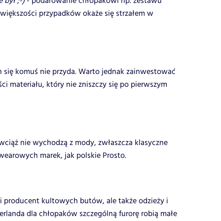
 był ;-)
- podarowanie chłopakowi np. zestawu
iększości przypadków okaże się strzałem w
uch się komuś nie przyda. Warto jednak zainwestować
ci materiału, który nie zniszczy się po pierwszym
i, wciąż nie wychodzą z mody, zwłaszcza klasyczne
wearowych marek, jak polskie Prosto.
i producent kultowych butów, ale także odzieży i
rlanda dla chłopaków szczególną furorę robią małe