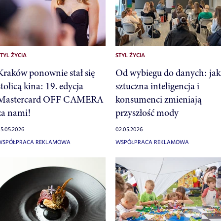
TYL ŻYCIA
STYL ŻYCIA
Kraków ponownie stał się
Od wybiegu do danych: jak
stolicą kina: 19. edycja
sztuczna inteligencja i
Mastercard OFF CAMERA
konsumenci zmieniają
za nami!
przyszłość mody
5.05.2026
02.05.2026
WSPÓŁPRACA REKLAMOWA
WSPÓŁPRACA REKLAMOWA