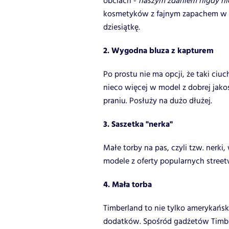
obciach -
naszym zdaniem nigdy nie
kosmetyków z fajnym zapachem w w
dziesiątkę.
2. Wygodna bluza z kapturem
Po prostu nie ma opcji, że taki ci
nieco więcej w model z dobrej jakoś
praniu. Posłuży na dużo dłużej.
3. Saszetka "nerka"
Małe torby na pas, czyli tzw. nerk
modele z oferty popularnych street
4. Mała torba
Timberland to nie tylko amerykańsk
dodatków. Spośród gadżetów Timbe