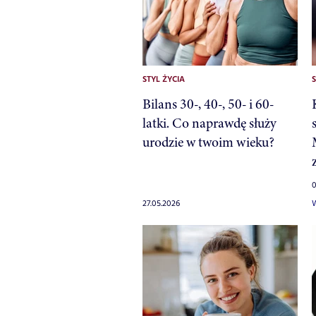
STYL ŻYCIA
S
Bilans 30-, 40-, 50- i 60-
latki. Co naprawdę służy
urodzie w twoim wieku?
0
27.05.2026