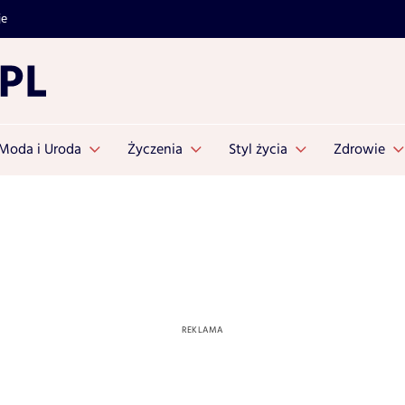
je
Moda i Uroda
Życzenia
Styl życia
Zdrowie