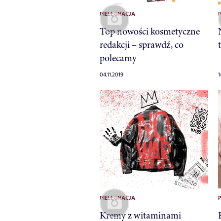
PIELĘGNACJA
Top nowości kosmetyczne
redakcji – sprawdź, co
polecamy
04.11.2019
1
PIELĘGNACJA
Kremy z witaminami