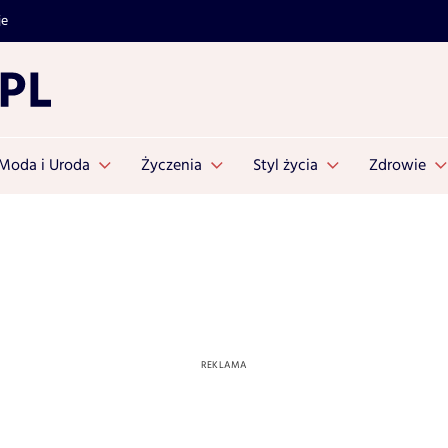
je
Moda i Uroda
Życzenia
Styl życia
Zdrowie