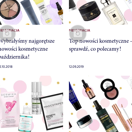
PIELĘGNACJA
PIELĘGNACJA
Wybrałyśmy najgorętsze
Top nowości kosmetyczne 
nowości kosmetyczne
sprawdź, co polecamy!
października!
2.10.2018
12.09.2019