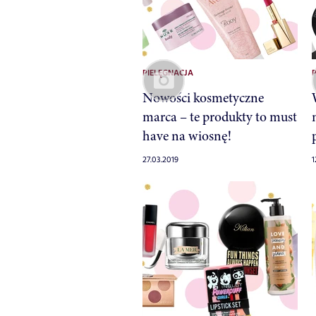
PIELĘGNACJA
Nowości kosmetyczne
marca – te produkty to must
have na wiosnę!
27.03.2019
1