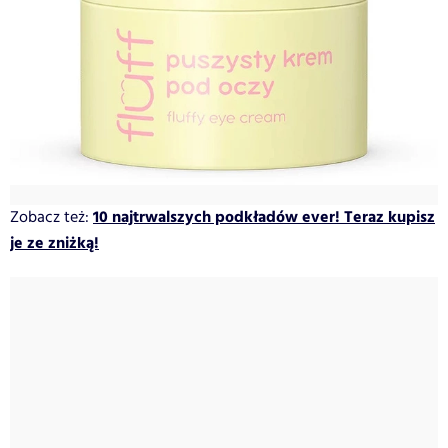
10 najtrwalszych podkładów ever! Teraz kupisz
Zobacz też:
je ze zniżką!