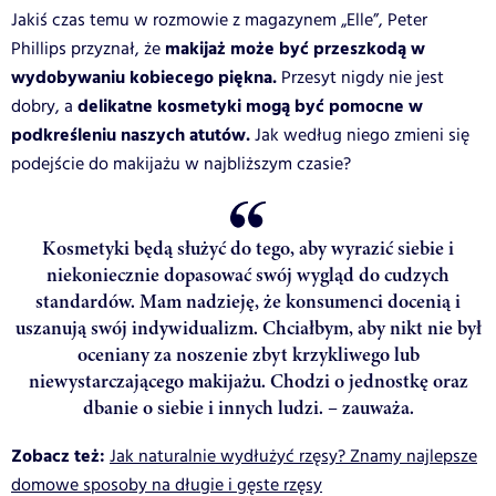
Jakiś czas temu w rozmowie z magazynem „Elle”, Peter
makijaż może być przeszkodą w
Phillips przyznał, że
wydobywaniu kobiecego piękna.
Przesyt nigdy nie jest
delikatne kosmetyki mogą być pomocne w
dobry, a
podkreśleniu naszych atutów.
Jak według niego zmieni się
podejście do makijażu w najbliższym czasie?
Kosmetyki będą służyć do tego, aby wyrazić siebie i
niekoniecznie dopasować swój wygląd do cudzych
standardów. Mam nadzieję, że konsumenci docenią i
uszanują swój indywidualizm. Chciałbym, aby nikt nie był
oceniany za noszenie zbyt krzykliwego lub
niewystarczającego makijażu. Chodzi o jednostkę oraz
dbanie o siebie i innych ludzi. – zauważa.
Zobacz też:
Jak naturalnie wydłużyć rzęsy? Znamy najlepsze
domowe sposoby na długie i gęste rzęsy