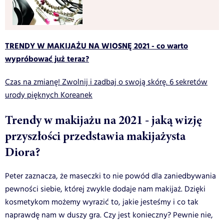
TRENDY W MAKIJAŻU NA WIOSNĘ 2021 - co warto
wypróbować już teraz?
Czas na zmianę! Zwolnij i zadbaj o swoją skórę. 6 sekretów
urody pięknych Koreanek
Trendy w makijażu na 2021 - jaką wizję
przyszłości przedstawia makijażysta
Diora?
Peter zaznacza, że maseczki to nie powód dla zaniedbywania
pewności siebie, której zwykle dodaje nam makijaż. Dzięki
kosmetykom możemy wyrazić to, jakie jesteśmy i co tak
naprawdę nam w duszy gra. Czy jest konieczny? Pewnie nie,