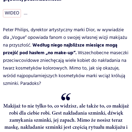
WIDEO
…
Peter Philips, dyrektor artystyczny marki Dior, w wywiadzie
dla „Vogue” opowiada fanom o swojej własnej wizji makijażu
Według niego najbliższe miesiące mogą
na przyszłość.
przejść pod hasłem „no make-up”.
Wszechobecne maseczki
przeciwcovidowe zniechęcają wiele kobiet do nakładania na
twarz kosmetyków kolorowych. Mimo to, jak się okazuje,
wśród najpopularniejszych kosmetyków marki wciąż królują
szminki. Paradoks?
Makijaż to nie tylko to, co widzisz, ale także to, co makijaż
robi dla ciebie robi. Gest nakładania szminki, dźwięk
zamykania szminki, jej zapach. Mimo że nosisz teraz
maskę, nakładanie szminki jest częścią rytuału makijażu i