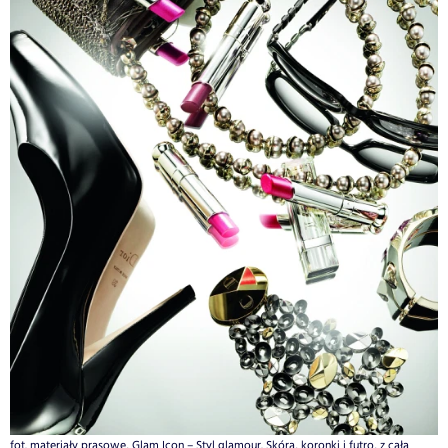
fot. materiały prasowe, Glam Icon – Styl glamour. Skóra, koronki i futro, z całą