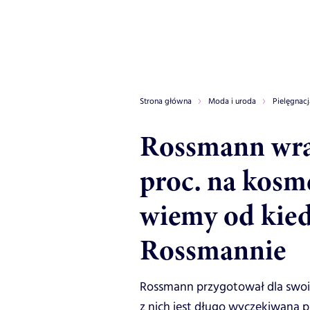
Strona główna
Moda i uroda
Pielęgnacj
Rossmann wra
proc. na kosm
wiemy od kie
Rossmannie
Rossmann przygotował dla swoic
z nich jest długo wyczekiwana p