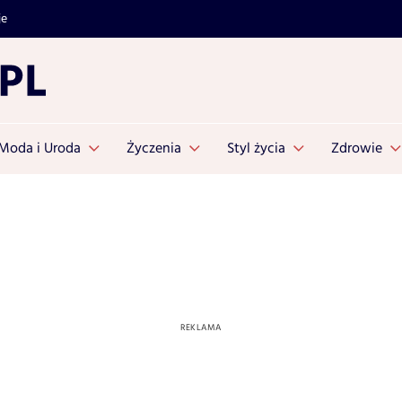
je
Moda i Uroda
Życzenia
Styl życia
Zdrowie