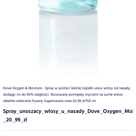
Dove Oxygen & Moisture - Spray w postaci lekkiej mgiełki unosi włosy od nasady,
dodając im do 95% objętości. Stosowany pomiędzy myciami na suche włosy
idealnie odświeża fryzurę. Sugerowana cena 20,99 zł/150 ml
Spray_unoszacy_wlosy_u_nasady_Dove_Oxygen_Moin
_20_99_zl