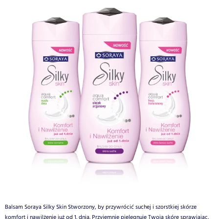
Balsam Soraya Silky Skin Stworzony, by przywrócić suchej i szorstkiej skórze
komfort i nawilżenie już od 1. dnia. Przyjemnie pielęgnuje Twoją skórę sprawiając,