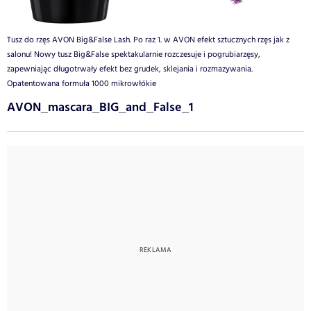
Tusz do rzęs AVON Big&False Lash. Po raz 1. w AVON efekt sztucznych rzęs jak z
salonu! Nowy tusz Big&False spektakularnie rozczesuje i pogrubiarzęsy,
zapewniając długotrwały efekt bez grudek, sklejania i rozmazywania.
Opatentowana formuła 1000 mikrowłókie
AVON_mascara_BIG_and_False_1