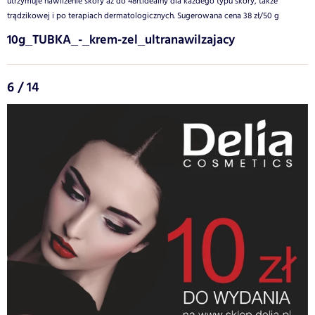
utrzymuje nawilżenie skóry aż do 48h.Idealny dla każdego typu skóry, także
trądzikowej i po terapiach dermatologicznych. Sugerowana cena 38 zł/50 g
10g_TUBKA_-_krem-zel_ultranawilzajacy
6 / 14