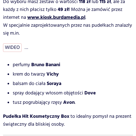
118 zł
115 zł
Do wyboru masz zestaw o wartości
lub
, ale za
49 zł!
każdy z nich płacisz tylko
Można je zamówić przez
www.kiosk.burdamedia.pl
internet na
.
W specjalnie zaprojektowanych przez nas pudełkach znalazły
się m.in.
WIDEO
…
Bruno Banani
perfumy
Vichy
krem do twarzy
Soraya
balsam do ciała
Dove
spray dodający włosom objętości
Avon
tusz pogrubiający rzęsy
.
Pudełka Hit Kosmetyczny Box
to idealny pomysł na prezent
świąteczny dla bliskiej osoby.