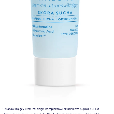
Ultranawilżający krem-żel dzięki kompleksowi składników AQUALARETM