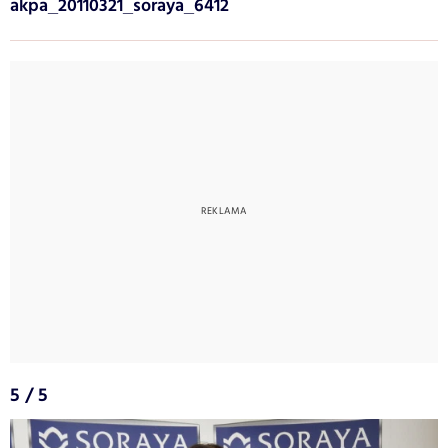
akpa_20110321_soraya_6412
5 / 5