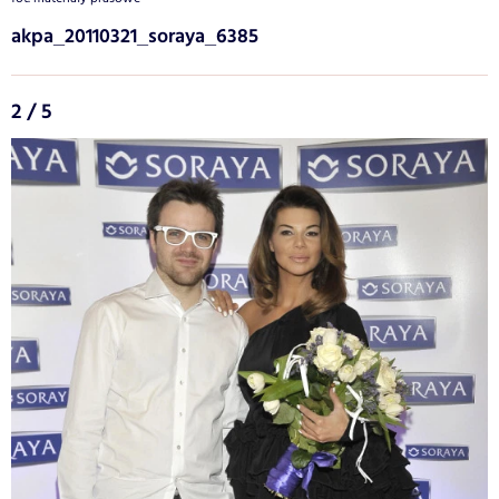
akpa_20110321_soraya_6385
2 / 5