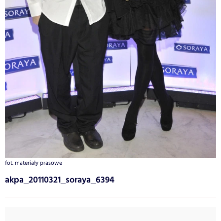
fot. materiały prasowe
akpa_20110321_soraya_6394