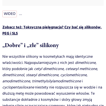
WIDEO
…
Zobacz też: Toksyczna pielęgnacja? Czy bać się silikonów,
PEG i SLS
„Dobre” i „złe” silikony
Nie wszystkie silikony w kosmetykach mają identyczne
właściwości. Najpopularniejszym z nich jest
dimethicone
,
który podobnie jak
cetyl dimethicone, cetearyl methicone,
dimethiconol, stearyl dimethicone, cyclomethicone,
amodimethicone, trimethylsilylamodimethicone
i
cyclopentasiloxane
niestety nie rozpuszcza się w wodzie i na
dłuższą metę może powodować wysuszenie włosów. Te
substancje dokładnie z kosmyków i skóry głowy zmyją
jedynie silnie oczyszczające szampony, które jak nietrudno się