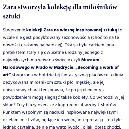
Zara stworzyła kolekcję dla miłośników
sztuki
kolekcji Zara na wiosnę inspirowanej sztuką
Stworzenie
to
wcale nie gest podyktowany sezonowością (choć to na te
nowości czekamy najbardziej). Okazja była całkiem inna -
pretekstem stały się dwusetne urodziny jednego z
Muzeum
największych muzeów na świecie czyli
Narodowego w Prado w Madrycie
„Becoming a work of
.
art”
stworzona w hołdzie tej fantastycznej placówce to linia
dedykowana miłośnikom sztuki płci męskiej, ale jej
uniseksowy charakter sprawia, że po jej elementy z
powodzeniem mogą sięgnąć także kobiety. Co wchodzi w jej
skład? Trzy bluzy oversize z kapturem i 4 wzory t-shirtów.
Punktem wspólnym są nadruki inspirowane największymi
dziełami mistrzów, będące ich wolną interpretacją – na tyle
jednak czytelną, że nie ma wątpliwości, o jaki obraz chodzi.