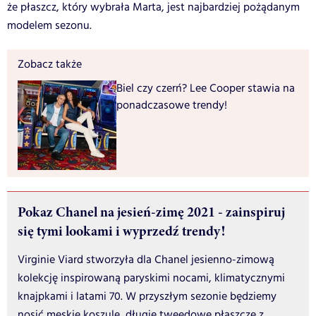
że płaszcz, który wybrała Marta, jest najbardziej pożądanym
modelem sezonu.
Zobacz także
Biel czy czerń? Lee Cooper stawia na
ponadczasowe trendy!
Pokaz Chanel na jesień-zimę 2021 - zainspiruj
się tymi lookami i wyprzedź trendy!
Virginie Viard stworzyła dla Chanel jesienno-zimową
kolekcję inspirowaną paryskimi nocami, klimatycznymi
knajpkami i latami 70. W przyszłym sezonie będziemy
nosić męskie koszule, długie tweedowe płaszcze z