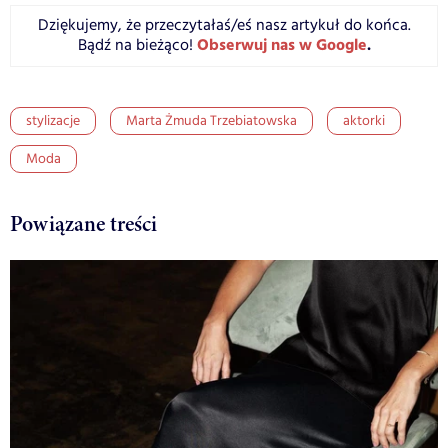
Dziękujemy, że przeczytałaś/eś nasz artykuł do końca.
Obserwuj nas w Google
.
Bądź na bieżąco!
stylizacje
Marta Żmuda Trzebiatowska
aktorki
Moda
Powiązane treści