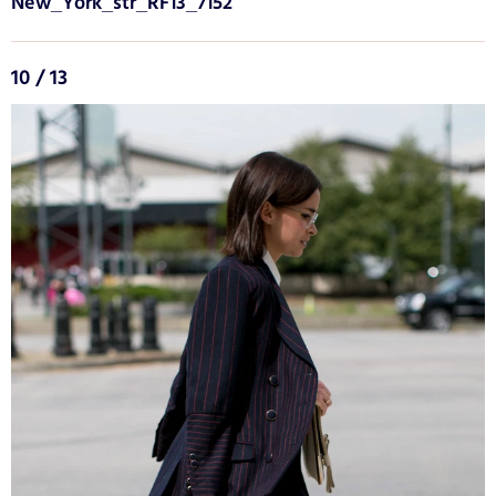
New_York_str_RF13_7152
10 / 13