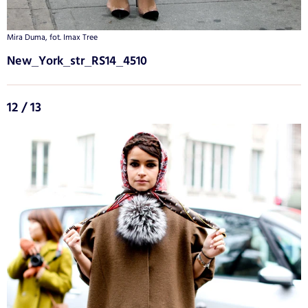
Mira Duma, fot. Imax Tree
New_York_str_RS14_4510
12 / 13