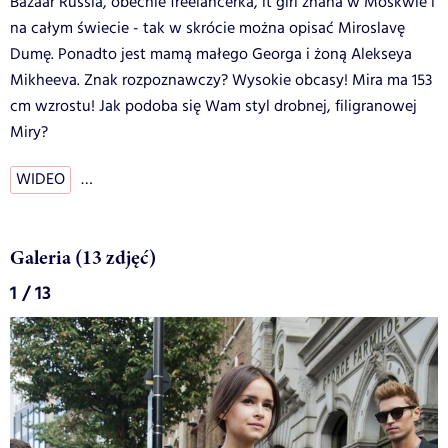
Bazaar Russia, obecnie freelancerka, it girl znana w Moskwie i
na całym świecie - tak w skrócie można opisać Miroslavę
Dumę. Ponadto jest mamą małego Georga i żoną Alekseya
Mikheeva. Znak rozpoznawczy? Wysokie obcasy! Mira ma 153
cm wzrostu! Jak podoba się Wam styl drobnej, filigranowej
Miry?
WIDEO
…
Galeria (13 zdjęć)
1 / 13