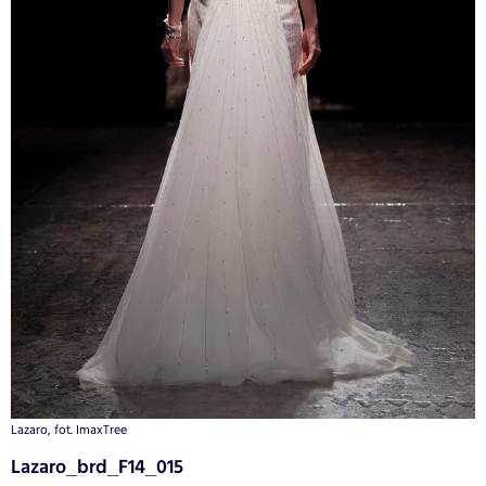
Lazaro, fot. ImaxTree
Lazaro_brd_F14_015