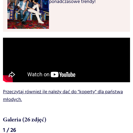
ponadczasowe trendy!
Przeczytaj również ile należy dać do "koperty" dla państwa
młodych.
Galeria (26 zdjęć)
1 / 26