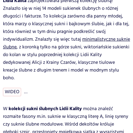
Lidia Kalita
zaprojektowała pierwszą kolekcję ślubną!
Znalazło się w niej 14 modeli sukienek ślubnych o różnej
długości i fakturze. To kolekcja zarówno dla panny młodej,
która marzy o klasycznej sukni i bajkowym ślubie, jak i dla tej,
która również w tym dniu pragnie podkreślić swój
indywidualizm. Znalazły się więc tutaj
minimalistyczne suknie
ślubne
, z koronką tylko na górze sukni, wiktoriańskie sukienki
do kolan w stylu poprzedniej kolekcji Lidii Kality
dedykowanej Alicji z Krainy Czarów, klasyczne tiulowe
kreacje ślubne z długim trenem i model w modnym stylu
boho.
WIDEO
…
kolekcji sukni ślubnych Lidii Kality
W
można znaleźć
rozmaite fasony m.in. suknie w klasyczną literę A, linię syreny
czy suknie ślubne modułowe. Wśród dekoltów króluje
głęboki szpic, przesłonięty mgiełkową siatką z wyrazistymi