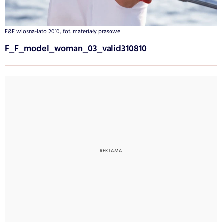
F&F wiosna-lato 2010, fot. materiały prasowe
F_F_model_woman_03_valid310810