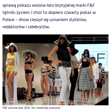
sprawą pokazu wiosna-lato brytyjskiej marki F&F
tętniło życiem. I choć to dopiero czwarty pokaz w
Polsce – show cieszył się uznaniem stylistów,
redaktorów i celebrytów.
F&F wiosna-lato 2010, fot. materiały prasowe