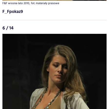
F&F wiosna-lato 2010, fot. materiały prasowe
F_Fpokaz9
6 / 14