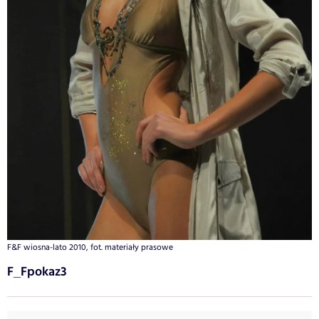
F&F wiosna-lato 2010, fot. materiały prasowe
F_Fpokaz3