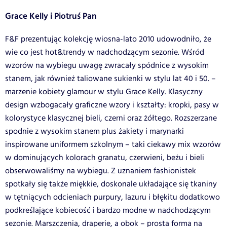
Grace Kelly i Piotruś Pan
F&F prezentując kolekcję wiosna-lato 2010 udowodniło, że
wie co jest hot&trendy w nadchodzącym sezonie. Wśród
wzorów na wybiegu uwagę zwracały spódnice z wysokim
stanem, jak również taliowane sukienki w stylu lat 40 i 50. –
marzenie kobiety glamour w stylu Grace Kelly. Klasyczny
design wzbogacały graficzne wzory i kształty: kropki, pasy w
kolorystyce klasycznej bieli, czerni oraz żółtego. Rozszerzane
spodnie z wysokim stanem plus żakiety i marynarki
inspirowane uniformem szkolnym – taki ciekawy mix wzorów
w dominujących kolorach granatu, czerwieni, beżu i bieli
obserwowaliśmy na wybiegu. Z uznaniem fashionistek
spotkały się także miękkie, doskonale układające się tkaniny
w tętniących odcieniach purpury, lazuru i błękitu dodatkowo
podkreślające kobiecość i bardzo modne w nadchodzącym
sezonie. Marszczenia, draperie, a obok – prosta forma na