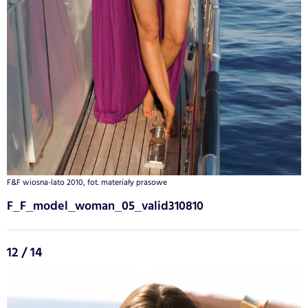
F&F wiosna-lato 2010, fot. materiały prasowe
F_F_model_woman_05_valid310810
12 / 14