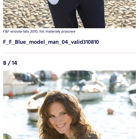
F&F wiosna-lato 2010, fot. materiały prasowe
F_F_Blue_model_man_04_valid310810
8 / 14