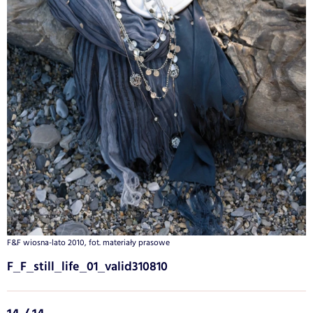
F&F wiosna-lato 2010, fot. materiały prasowe
F_F_still_life_01_valid310810