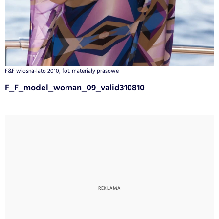
F&F wiosna-lato 2010, fot. materiały prasowe
F_F_model_woman_09_valid310810