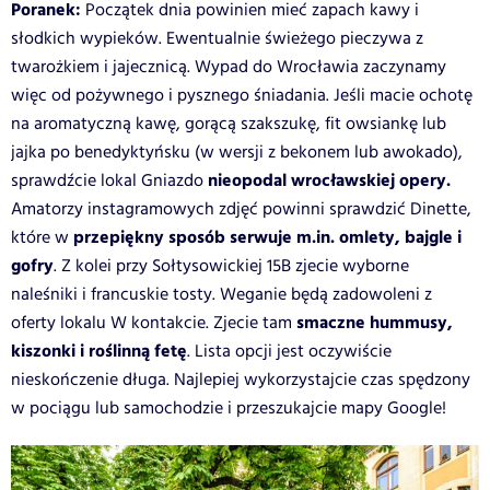
Poranek:
Początek dnia powinien mieć zapach kawy i
słodkich wypieków. Ewentualnie świeżego pieczywa z
twarożkiem i jajecznicą. Wypad do Wrocławia zaczynamy
więc od pożywnego i pysznego śniadania. Jeśli macie ochotę
na aromatyczną kawę, gorącą szakszukę, fit owsiankę lub
jajka po benedyktyńsku (w wersji z bekonem lub awokado),
nieopodal wrocławskiej opery.
sprawdźcie lokal Gniazdo
Amatorzy instagramowych zdjęć powinni sprawdzić Dinette,
przepiękny sposób serwuje m.in. omlety, bajgle i
które w
gofry
. Z kolei przy Sołtysowickiej 15B zjecie wyborne
naleśniki i francuskie tosty. Weganie będą zadowoleni z
smaczne hummusy,
oferty lokalu W kontakcie. Zjecie tam
kiszonki i roślinną fetę
. Lista opcji jest oczywiście
nieskończenie długa. Najlepiej wykorzystajcie czas spędzony
w pociągu lub samochodzie i przeszukajcie mapy Google!