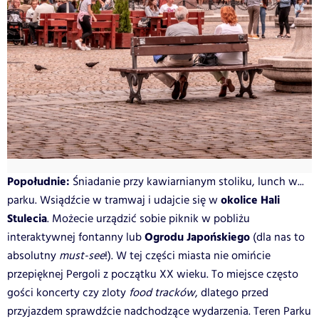
Popołudnie:
Śniadanie przy kawiarnianym stoliku, lunch w...
okolice Hali
parku. Wsiądźcie w tramwaj i udajcie się w
Stulecia
. Możecie urządzić sobie piknik w pobliżu
Ogrodu Japońskiego
interaktywnej fontanny lub
(dla nas to
absolutny
must-see
!). W tej części miasta nie omińcie
przepięknej Pergoli z początku XX wieku. To miejsce często
gości koncerty czy zloty
food tracków
, dlatego przed
przyjazdem sprawdźcie nadchodzące wydarzenia. Teren Parku