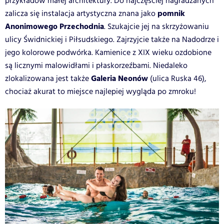
przykładów małej architektury. Do najczęściej nagradzanych
pomnik
zalicza się instalacja artystyczna znana jako
Anonimowego Przechodnia
. Szukajcie jej na skrzyżowaniu
ulicy Świdnickiej i Piłsudskiego. Zajrzyjcie także na Nadodrze i
jego kolorowe podwórka. Kamienice z XIX wieku ozdobione
są licznymi malowidłami i płaskorzeźbami. Niedaleko
Galeria Neonów
zlokalizowana jest także
(ulica Ruska 46),
chociaż akurat to miejsce najlepiej wygląda po zmroku!