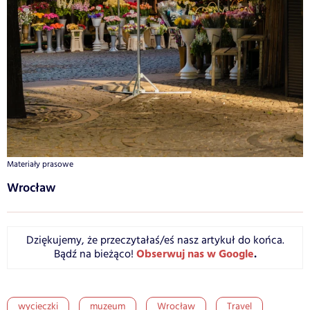
Materiały prasowe
Wrocław
Dziękujemy, że przeczytałaś/eś nasz artykuł do końca.
Obserwuj nas w Google
.
Bądź na bieżąco!
wycieczki
muzeum
Wrocław
Travel