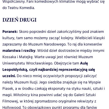
Współczesny. Fani komediowych klimatów mogą wybrać się
do Teatru Komedia.
DZIEŃ DRUGI
Poranek:
Skoro poprzedni dzień zakończyliśmy pod znakiem
kultury, tam samo możemy zacząć kolejny. Wielbicieli klasyki
zapraszamy do Muzeum Narodowego. To raj dla koneserów
malarstwa i rzeźby
. Wśród dzieł dostrzeżecie między innymi
Kossaka i Matejkę. Warte uwagi jest również Muzeum
Aulę
Uniwersytetu Wrocławskiego. Obejrzycie tam
Leopoldyńską, czyli najbardziej reprezentacyjną salę
uczelni.
Do nieco mniej oczywistych propozycji zaliczyć
należy Muzeum Iluzji. Jego siedziba znajduje się na Wyspie
Piasek, a w środku czekają eksponaty na styku nauki, sztuki i
magii. Miłośnicy kina powinni udać się do Galerii Sztuki
Filmowej, w której zgromadzono oryginalne rekwizyty z
Hollywood. To obowiązkowy punkt programu dla fanów