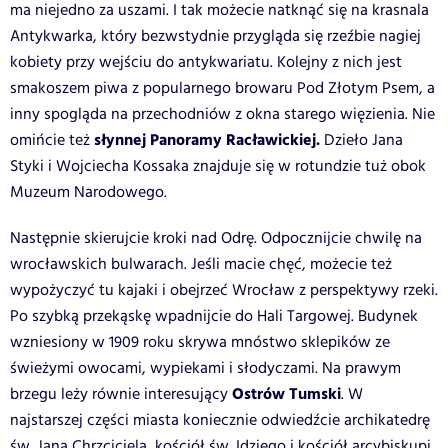
ma niejedno za uszami. I tak możecie natknąć się na krasnala
Antykwarka, który bezwstydnie przygląda się rzeźbie nagiej
kobiety przy wejściu do antykwariatu. Kolejny z nich jest
smakoszem piwa z popularnego browaru Pod Złotym Psem, a
inny spogląda na przechodniów z okna starego więzienia. Nie
słynnej Panoramy Racławickiej.
omińcie też
Dzieło Jana
Styki i Wojciecha Kossaka znajduje się w rotundzie tuż obok
Muzeum Narodowego.
Następnie skierujcie kroki nad Odrę. Odpocznijcie chwilę na
wrocławskich bulwarach. Jeśli macie chęć, możecie też
wypożyczyć tu kajaki i obejrzeć Wrocław z perspektywy rzeki.
Po szybką przekąskę wpadnijcie do Hali Targowej. Budynek
wzniesiony w 1909 roku skrywa mnóstwo sklepików ze
świeżymi owocami, wypiekami i słodyczami. Na prawym
Ostrów Tumski
brzegu leży równie interesujący
. W
najstarszej części miasta koniecznie odwiedźcie archikatedrę
św. Jana Chrzciciela, kościół św. Idziego i kościół arcybiskupi