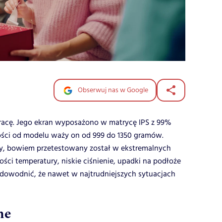
Obserwuj nas w Google
acę. Jego ekran wyposażono w matrycę IPS z 99%
ości od modelu waży on od 999 do 1350 gramów.
rny, bowiem przetestowany został w ekstremalnych
ości temperatury, niskie ciśnienie, upadki na podłoże
udowodnić, że nawet w najtrudniejszych sytuacjach
ne