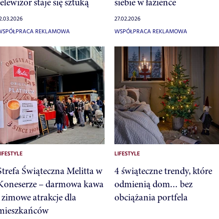
telewizor staje się sztuką
siebie w łazience
2.03.2026
27.02.2026
WSPÓŁPRACA REKLAMOWA
WSPÓŁPRACA REKLAMOWA
IFESTYLE
LIFESTYLE
Strefa Świąteczna Melitta w
4 świąteczne trendy, które
Koneserze – darmowa kawa
odmienią dom… bez
i zimowe atrakcje dla
obciążania portfela
mieszkańców