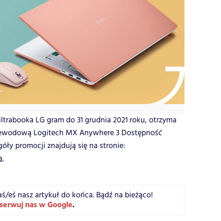
ultrabooka LG gram do 31 grudnia 2021 roku, otrzyma
zewodową Logitech MX Anywhere 3 Dostępność
óły promocji znajdują się na stronie:
a
.
aś/eś nasz artykuł do końca. Bądź na bieżąco!
serwuj nas w Google
.