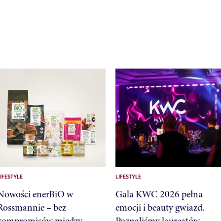
IFESTYLE
LIFESTYLE
Nowości enerBiO w
Gala KWC 2026 pełna
Rossmannie – bez
emocji i beauty gwiazd.
kompromisów między
Poznaliśmy laureatów