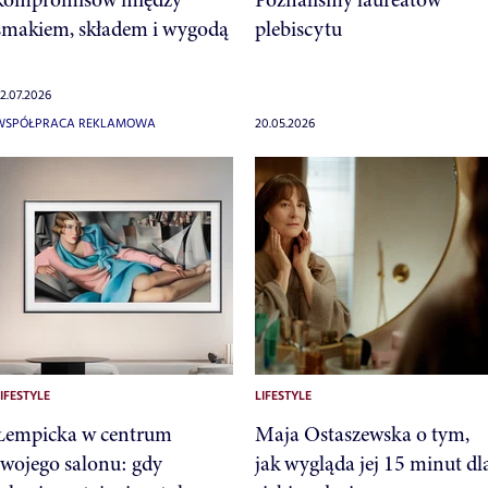
smakiem, składem i wygodą
plebiscytu
2.07.2026
WSPÓŁPRACA REKLAMOWA
20.05.2026
IFESTYLE
LIFESTYLE
Łempicka w centrum
Maja Ostaszewska o tym,
twojego salonu: gdy
jak wygląda jej 15 minut dl