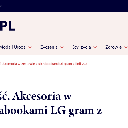
je
Moda i Uroda
Życzenia
Styl życia
Zdrowie
. Akcesoria w zestawie z ultrabookami LG gram z linii 2021
ć. Akcesoria w
trabookami LG gram z