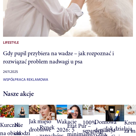
LIFESTYLE
Gdy pupil przybiera na wadze – jak rozpoznać i
rozwiązać problem nadwagi u psa
24.11.2025
WSPÓŁPRACA REKLAMOWA
Nasze akcje
Jak mięso
Wakacje
Domowa
100%
Krem
Kurczak
Nie
Etat Pur –
Rynek
Jak działają
drobiowe
2026: 5
depilacja
separacji
za m
na obiad
chodzi
minimalistyczna
zapachów