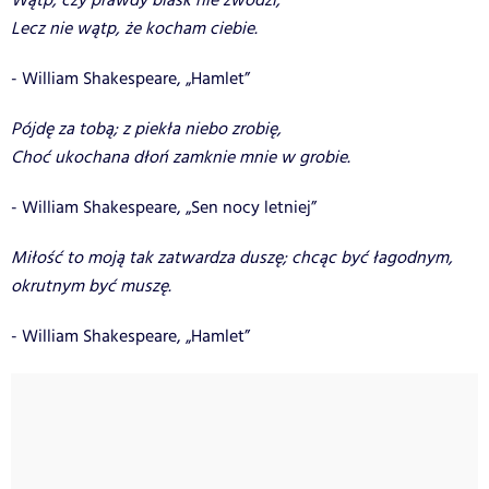
Wątp, czy prawdy blask nie zwodzi;
Lecz nie wątp, że kocham ciebie.
- William Shakespeare, „Hamlet”
Pójdę za tobą; z piekła niebo zrobię,
Choć ukochana dłoń zamknie mnie w grobie.
- William Shakespeare, „Sen nocy letniej”
Miłość to moją tak zatwardza duszę; chcąc być łagodnym,
okrutnym być muszę.
- William Shakespeare, „Hamlet”