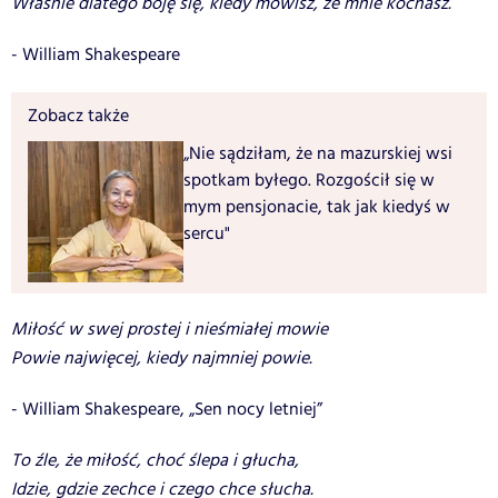
Właśnie dlatego boję się, kiedy mówisz, że mnie kochasz.
- William Shakespeare
Zobacz także
„Nie sądziłam, że na mazurskiej wsi
spotkam byłego. Rozgościł się w
mym pensjonacie, tak jak kiedyś w
sercu"
Miłość w swej prostej i nieśmiałej mowie
Powie najwięcej, kiedy najmniej powie.
- William Shakespeare, „Sen nocy letniej”
To źle, że miłość, choć ślepa i głucha,
Idzie, gdzie zechce i czego chce słucha.