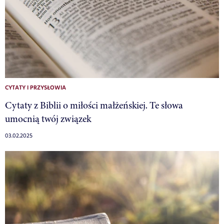
CYTATY I PRZYSŁOWIA
Cytaty z Biblii o miłości małżeńskiej. Te słowa
umocnią twój związek
03.02.2025