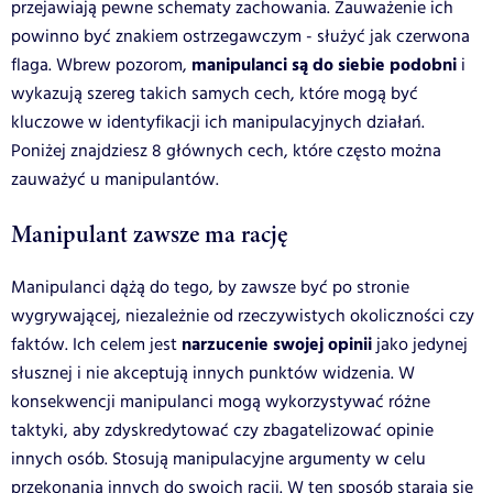
przejawiają pewne schematy zachowania. Zauważenie ich
powinno być znakiem ostrzegawczym - służyć jak czerwona
manipulanci są do siebie podobni
flaga.
Wbrew pozorom,
i
wykazują szereg takich samych cech, które mogą być
kluczowe w identyfikacji ich manipulacyjnych działań.
Poniżej znajdziesz 8 głównych cech, które często można
zauważyć u manipulantów.
Manipulant zawsze ma rację
Manipulanci dążą do tego, by zawsze być po stronie
wygrywającej, niezależnie od rzeczywistych okoliczności czy
narzucenie swojej opinii
faktów. Ich celem jest
jako jedynej
słusznej i nie akceptują innych punktów widzenia. W
konsekwencji manipulanci mogą wykorzystywać różne
taktyki, aby zdyskredytować czy zbagatelizować opinie
innych osób. Stosują manipulacyjne argumenty w celu
przekonania innych do swoich racji. W ten sposób starają się