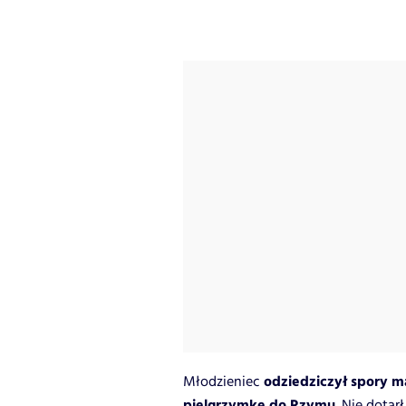
odziedziczył spory m
Młodzieniec
pielgrzymkę do Rzymu
. Nie dota