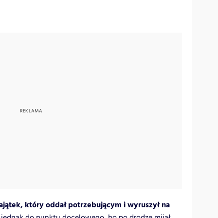
ajątek, który oddał potrzebującym i wyruszył na
rł jednak do punktu docelowego, bo po drodze mijał