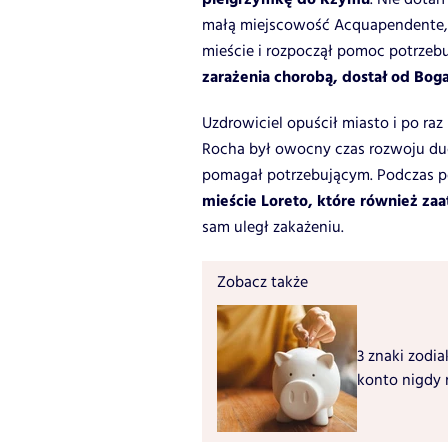
małą miejscowość Acquapendente, 
mieście i rozpoczął pomoc potrzebuj
zarażenia chorobą, dostał od Bog
Uzdrowiciel opuścił miasto i po raz 
Rocha był owocny czas rozwoju du
pomagał potrzebującym. Podczas p
mieście Loreto, które również z
sam uległ zakażeniu.
Zobacz także
3 znaki zodia
konto nigdy 