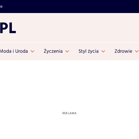
je
Moda i Uroda
Życzenia
Styl życia
Zdrowie