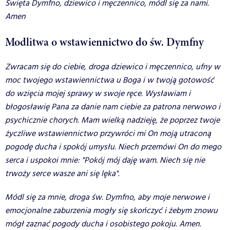
Święta Dymfno, dziewico i męczennico, módl się za nami.
Amen
Modlitwa o wstawiennictwo do św. Dymfny
Zwracam się do ciebie, droga dziewico i męczennico, ufny w
moc twojego wstawiennictwa u Boga i w twoją gotowość
do wzięcia mojej sprawy w swoje ręce. Wysławiam i
błogosławię Pana za danie nam ciebie za patrona nerwowo i
psychicznie chorych. Mam wielką nadzieję, że poprzez twoje
życzliwe wstawiennictwo przywróci mi On moją utraconą
pogodę ducha i spokój umysłu. Niech przemówi On do mego
serca i uspokoi mnie: "Pokój mój daję wam. Niech się nie
trwoży serce wasze ani się lęka".
Módl się za mnie, droga św. Dymfno, aby moje nerwowe i
emocjonalne zaburzenia mogły się skończyć i żebym znowu
mógł zaznać pogody ducha i osobistego pokoju. Amen.