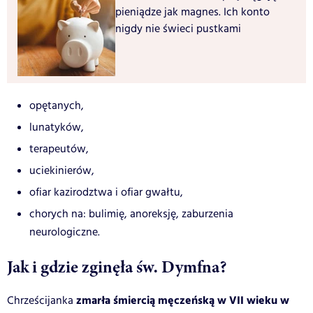
pieniądze jak magnes. Ich konto
nigdy nie świeci pustkami
opętanych,
lunatyków,
terapeutów,
uciekinierów,
ofiar kazirodztwa i ofiar gwałtu,
chorych na: bulimię, anoreksję, zaburzenia
neurologiczne.
Jak i gdzie zginęła św. Dymfna?
zmarła śmiercią męczeńską w VII wieku w
Chrześcijanka