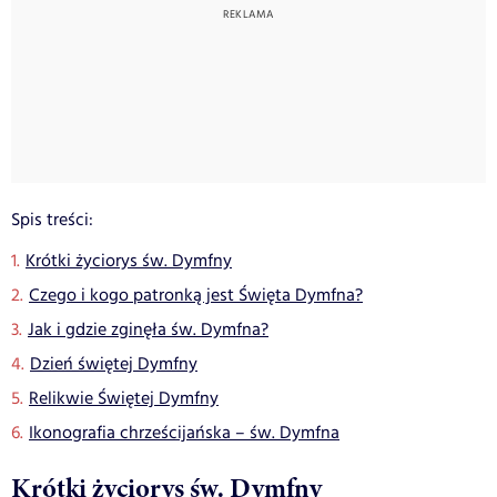
Spis treści:
Krótki życiorys św. Dymfny
Czego i kogo patronką jest Święta Dymfna?
Jak i gdzie zginęła św. Dymfna?
Dzień świętej Dymfny
Relikwie Świętej Dymfny
Ikonografia chrześcijańska – św. Dymfna
Krótki życiorys św. Dymfny