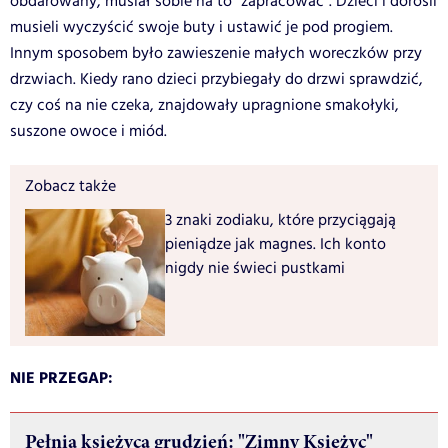
obdarowany, musiał sobie na to "zapracować". Dzieci i dorośli
musieli wyczyścić swoje buty i ustawić je pod progiem.
Innym sposobem było zawieszenie małych woreczków przy
drzwiach. Kiedy rano dzieci przybiegały do drzwi sprawdzić,
czy coś na nie czeka, znajdowały upragnione smakołyki,
suszone owoce i miód.
Zobacz także
3 znaki zodiaku, które przyciągają
pieniądze jak magnes. Ich konto
nigdy nie świeci pustkami
NIE PRZEGAP:
Pełnia księżyca grudzień: "Zimny Księżyc"