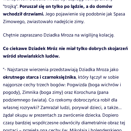
Poruszał się on tylko po lądzie, a do domów
"trojką".
wchodził drzwiami.
Jego pojawienie się podobnie jak Spasa
Zimowego, zwiastowało nadejście zimy.
Chętnie zapraszano Dziadka Mroza na wigilijną kolację.
Co ciekawe Dziadek Mróz nie miał tylko dobrych skojarzeń
wśród słowiańskich ludów.
"- Najstarsze wierzenia przedstawiają Dziadka Mroza jako
okrutnego starca i czarnoksiężnika
, który łączył w sobie
najgorsze cechy trzech bogów: Pogwizda (boga wichrów i
pogody), Zimnika (boga zimy) oraz Korochuna (pana
podziemnego świata). Co rzekomy dobroczyńca robił dla
własnej rozrywki? Zamrażał ludzi, porywał dzieci, a także…
żądał okupu w prezentach za zwrócenie dziecka. Dopiero
czasy bardziej współczesne odwróciły diametralnie obraz tej
postaci – przejęła ona cechy św. Mikołaja i holenderskiego