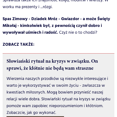
Sprawdza także ich znajomość kolęd, modlitw i wierszy. W
worku ma prezenty i ...rózgi.
Spas Zimowy - Dziadek Mróz - Gwiazdor - a może Święty
Mikołaj - kimkolwiek był, z pewnością czynił dobro i
wywoływał uśmiech i radość.
Czyż nie o to chodzi?
ZOBACZ TAKŻE:
Słowiański rytuał na kryzys w związku. On
sprawi, że kłótnie nie będą wam straszne
Wierzenia naszych przodków są niezwykle interesujące i
warto je wykorzystywać w swoim życiu - zwłaszcza w
kwestiach miłosnych. Mogą bowiem przynieść naszej
relacji wiele dobra. Słowiański rytuał na kryzys w związku
pomoże wam zapobiec nieporozumieniom i kłótniom.
Zobaczcie, jak go wykonać.