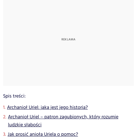
Spis treści:
Archanioł Uriel: jaka jest jego historia?
Archanioł Uriel – patron zagubionych, który rozumie
ludzkie słabości
Jak prosić anioła Uriela o pomoc?