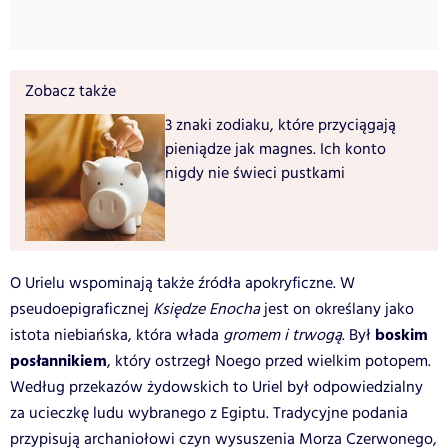
Zobacz także
3 znaki zodiaku, które przyciągają
pieniądze jak magnes. Ich konto
nigdy nie świeci pustkami
O Urielu wspominają także źródła apokryficzne. W
pseudoepigraficznej
Księdze Enocha
jest on określany jako
boskim
istota niebiańska, która włada
gromem i trwogą
. Był
posłannikiem
, który ostrzegł Noego przed wielkim potopem.
Według przekazów żydowskich to Uriel był odpowiedzialny
za ucieczkę ludu wybranego z Egiptu. Tradycyjne podania
przypisują archaniołowi czyn wysuszenia Morza Czerwonego,