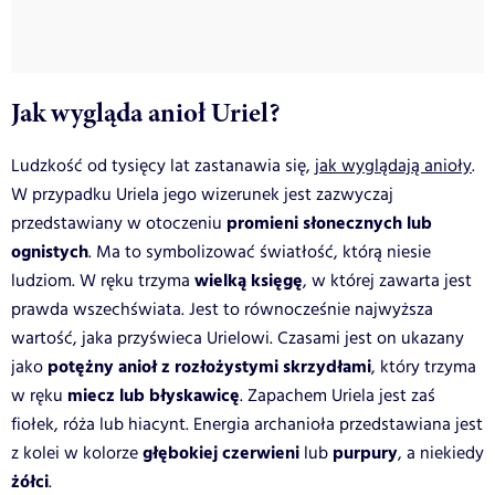
Jak wygląda anioł Uriel?
Ludzkość od tysięcy lat zastanawia się,
jak wyglądają anioły
.
W przypadku Uriela jego wizerunek jest zazwyczaj
promieni słonecznych lub
przedstawiany w otoczeniu
ognistych
. Ma to symbolizować światłość, którą niesie
wielką księgę
ludziom. W ręku trzyma
, w której zawarta jest
prawda wszechświata. Jest to równocześnie najwyższa
wartość, jaka przyświeca Urielowi. Czasami jest on ukazany
potężny anioł z rozłożystymi skrzydłami
jako
, który trzyma
miecz lub błyskawicę
w ręku
. Zapachem Uriela jest zaś
fiołek, róża lub hiacynt. Energia archanioła przedstawiana jest
głębokiej czerwieni
purpury
z kolei w kolorze
lub
, a niekiedy
żółci
.