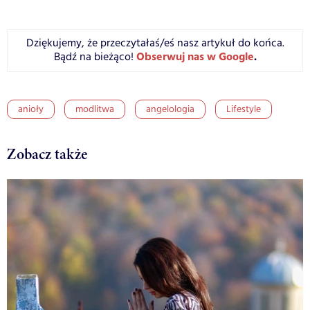
Dziękujemy, że przeczytałaś/eś nasz artykuł do końca.
Obserwuj nas w Google
.
Bądź na bieżąco!
anioły
modlitwa
angelologia
Lifestyle
Zobacz także