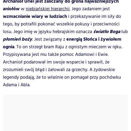
Archanioł Uriel jest zaliczany do grona najważniejszych
aniołów
w
niebiańskiej hierarchii
. Jego zadaniem jest
wzmacnianie wiary w ludziach
i przekazywanie im siły do
tego, by potrafili pokonać wszelkie pokusy i przeciwności
światło Boga
losu. Jego imię w języku hebrajskim oznacza
lub
płomień boży
energią Słońca i żywiołem
.
Jest związany z
ognia
. To on strzegł bram Raju z ognistym mieczem w ręku.
Przypisywana jest mu także pomoc Adamowi i Ewie.
Archanioł podarował im swoje wsparcie i sprawił, że
zrozumieli swój błąd i żałowali za grzechy. A żydowskie
legendy podają, że to właśnie on pomagał przy pochówku
Adama i Abla.