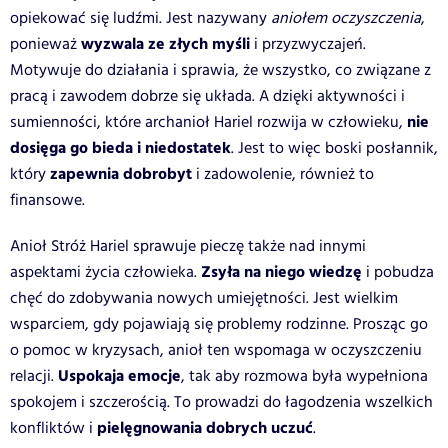
opiekować się ludźmi. Jest nazywany
aniołem oczyszczenia
,
wyzwala ze złych myśli
ponieważ
i przyzwyczajeń.
Motywuje do działania i sprawia, że wszystko, co związane z
pracą i zawodem dobrze się układa. A dzięki aktywności i
nie
sumienności, które archanioł Hariel rozwija w człowieku,
dosięga go bieda i niedostatek
. Jest to więc boski posłannik,
zapewnia dobrobyt
który
i zadowolenie, również to
finansowe.
Anioł Stróż Hariel sprawuje pieczę także nad innymi
Zsyła na niego wiedzę
aspektami życia człowieka.
i pobudza
chęć do zdobywania nowych umiejętności. Jest wielkim
wsparciem, gdy pojawiają się problemy rodzinne. Prosząc go
o pomoc w kryzysach, anioł ten wspomaga w oczyszczeniu
Uspokaja emocje
relacji.
, tak aby rozmowa była wypełniona
spokojem i szczerością. To prowadzi do łagodzenia wszelkich
pielęgnowania dobrych uczuć
konfliktów i
.