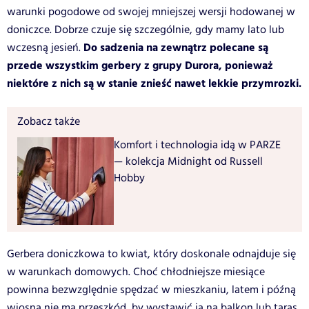
warunki pogodowe od swojej mniejszej wersji hodowanej w
doniczce. Dobrze czuje się szczególnie, gdy mamy lato lub
Do sadzenia na zewnątrz polecane są
wczesną jesień.
przede wszystkim gerbery z grupy Durora, ponieważ
niektóre z nich są w stanie znieść nawet lekkie przymrozki.
Zobacz także
Komfort i technologia idą w PARZE
— kolekcja Midnight od Russell
Hobby
Gerbera doniczkowa to kwiat, który doskonale odnajduje się
w warunkach domowych. Choć chłodniejsze miesiące
powinna bezwzględnie spędzać w mieszkaniu, latem i późną
wiosną nie ma przeszkód, by wystawić ją na balkon lub taras.