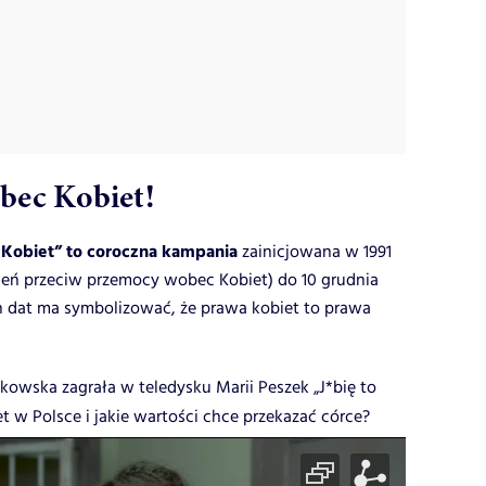
ec Kobiet!
Kobiet” to coroczna kampania
zainicjowana w 1991
Dzień przeciw przemocy wobec Kobiet) do 10 grudnia
h dat ma symbolizować, że prawa kobiet to prawa
owska zagrała w teledysku Marii Peszek „J*bię to
et w Polsce i jakie wartości chce przekazać córce?