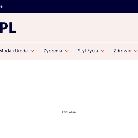
je
Moda i Uroda
Życzenia
Styl życia
Zdrowie