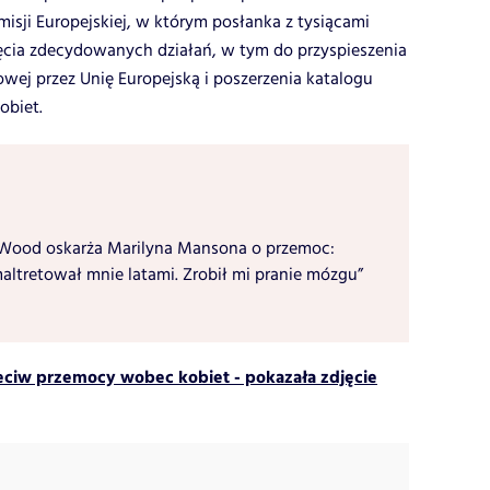
isji Europejskiej, w którym posłanka z tysiącami
cia zdecydowanych działań, w tym do przyspieszenia
wej przez Unię Europejską i poszerzenia katalogu
obiet.
 Wood oskarża Marilyna Mansona o przemoc:
altretował mnie latami. Zrobił mi pranie mózgu”
eciw przemocy wobec kobiet - pokazała zdjęcie