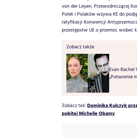
von der Leyen, Przewodniczącej Kom
Polek i Polaków wzywa KE do podję
ratyfikacji Konwencji Antyprzemoco
przestępstw UE o przemoc wobec k
Zobacz także
Evan Rachel
„Potwornie m
Dominika Kulczyk prz
Zobacz też:
pobitej Michelle Obamy