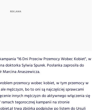
a kampania "16 Dni Przeciw Przemocy Wobec Kobiet", w
na doktorka Sylwia Spurek. Posłanka zaprosiła do
dr Marcina Anaszewicza.
e problem przemocy wobec kobiet, w tym przemocy w
t, ale mężczyzn, bo to oni są najczęściej sprawcami
hęcenie innych mężczyzn do aktywnego włączenia się
W ramach tegorocznej kampanii na stronie
biet.pl
trwa zbiórka podpisów po listem do Ursuli