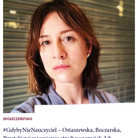
SPOŁECZEŃSTWO
#GdybyNieNauczyciel – Ostaszewska, Boczarska,